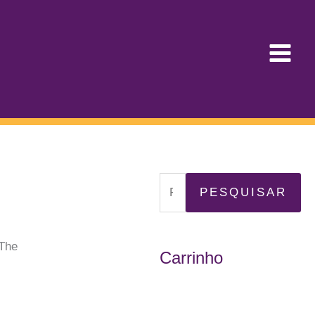
P
PESQUISAR
e
s
The
Carrinho
q
u
i