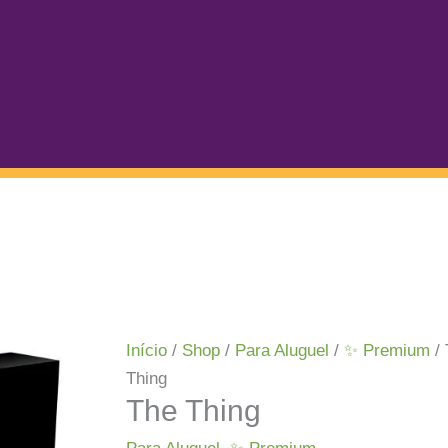
Início
/
Shop
/
Para Aluguel
/
✨ Premium
/ 
Thing
The Thing