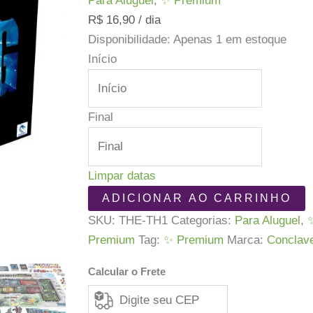
Para Aluguel
,
✨ Premium
R$
16,90
/ dia
Disponibilidade:
Apenas 1 em estoque
Início
Final
Limpar datas
The
ADICIONAR AO CARRINHO
Thing
SKU:
THE-TH1
Categorias:
Para Aluguel
,
quantidade
Premium
Tag:
✨ Premium
Marca:
Conclav
Calcular o Frete