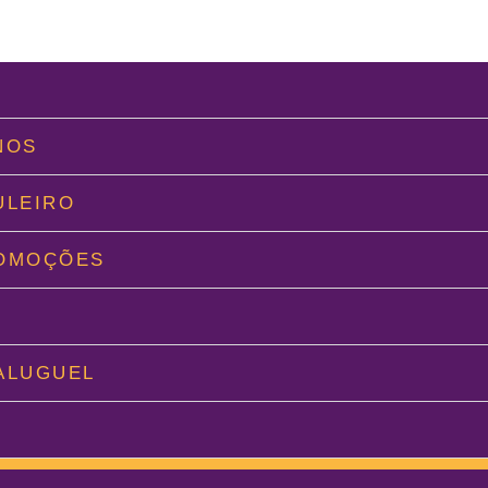
L
NOS
ULEIRO
ROMOÇÕES
O
ALUGUEL