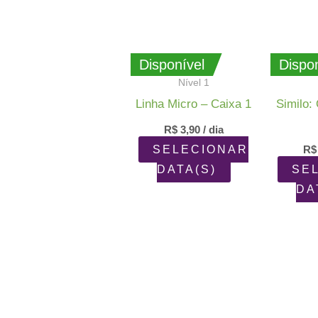
Disponível
Dispon
Nível 1
Linha Micro – Caixa 1
Similo:
R$
3,90
/ dia
SELECIONAR
R$
DATA(S)
SE
DA