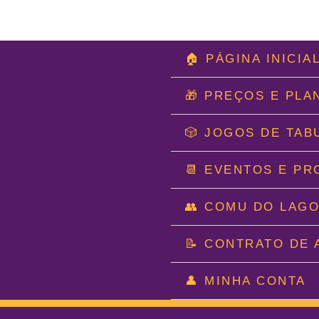
Ir
🏠 PÁGINA INICIA
para
o
🎁 PREÇOS E PLA
conteúdo
🎲 JOGOS DE TAB
📆 EVENTOS E P
👥 COMU DO LAG
📝 CONTRATO DE 
👤 MINHA CONTA