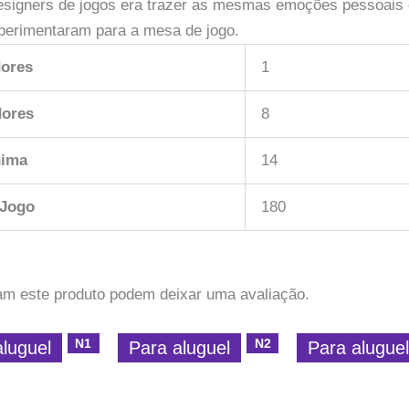
esigners de jogos era trazer as mesmas emoções pessoais
xperimentaram para a mesa de jogo.
ores
1
dores
8
nima
14
 Jogo
180
am este produto podem deixar uma avaliação.
N1
N2
aluguel
Para aluguel
Para alugue