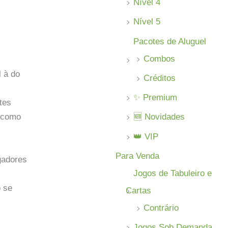
Nível 4
Nível 5
Pacotes de Aluguel
Combos
l à do
Créditos
✨ Premium
tes
🆕 Novidades
o como
👑 VIP
Para Venda
gadores
Jogos de Tabuleiro e
o se
Cartas
Contrário
Jogos Sob Demanda