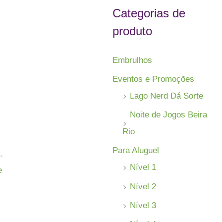
s
Categorias de
a
produto
r
p
Embrulhos
o
Eventos e Promoções
r
Lago Nerd Dá Sorte
:
Noite de Jogos Beira
Rio
Para Aluguel
✨
Nível 1
e
Nível 2
Nível 3