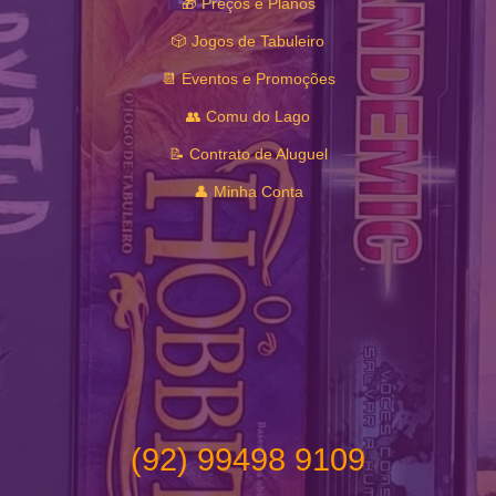
🎁 Preços e Planos
🎲 Jogos de Tabuleiro
📆 Eventos e Promoções
👥 Comu do Lago
📝 Contrato de Aluguel
👤 Minha Conta
(92) 99498 9109