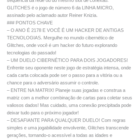
sequência da rede ou do mesmo slot de conexão.
GLITCHES é o jogo de número 6 da LINHA MICRO,
assinado pelo aclamado autor Reiner Knizia.
### PONTOS CHAVE
– O ANO É 2178 E VOCÊ É UM HACKER DE ANTIGAS
TECNOLOGIAS. Mergulhe no mundo cibernético de
Glitches, onde você é um hacker do futuro explorando
tecnologias do passado!
– UM DUELO CIBERNÉTICO PARA DOIS JOGADORES!
Enfrente seu oponente neste jogo de estratégia intensa, onde
cada carta colocada pode ser o passo para a vitória ou a
chance para o adversário assumir o controle.
– ENTRE NA MATRIX! Planeje suas jogadas e construa a
matriz com a melhor combinação de cartas para coletar seus
valiosos dados! Mas cuidado, uma conexão precipitada pode
deixar tudo para o próximo jogador!
– DESAFIANTE PARA QUALQUER DUELO! Com regras
simples e uma jogabilidade envolvente, Glitches transcende
gerações, tornando-o acessível a todas as idades e