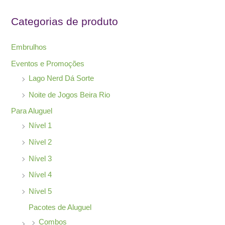
i
s
Categorias de produto
a
r
Embrulhos
p
Eventos e Promoções
o
Lago Nerd Dá Sorte
r
Noite de Jogos Beira Rio
:
Para Aluguel
Nível 1
Nível 2
Nível 3
Nível 4
Nível 5
Pacotes de Aluguel
Combos