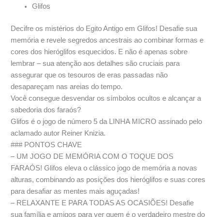
Glifos
Decifre os mistérios do Egito Antigo em Glifos! Desafie sua
memória e revele segredos ancestrais ao combinar formas e
cores dos hieróglifos esquecidos. E não é apenas sobre
lembrar – sua atenção aos detalhes são cruciais para
assegurar que os tesouros de eras passadas não
desapareçam nas areias do tempo.
Você consegue desvendar os símbolos ocultos e alcançar a
sabedoria dos faraós?
Glifos é o jogo de número 5 da LINHA MICRO assinado pelo
aclamado autor Reiner Knizia.
### PONTOS CHAVE
– UM JOGO DE MEMÓRIA COM O TOQUE DOS
FARAÓS! Glifos eleva o clássico jogo de memória a novas
alturas, combinando as posições dos hieróglifos e suas cores
para desafiar as mentes mais aguçadas!
– RELAXANTE E PARA TODAS AS OCASIÕES! Desafie
sua família e amigos para ver quem é o verdadeiro mestre do