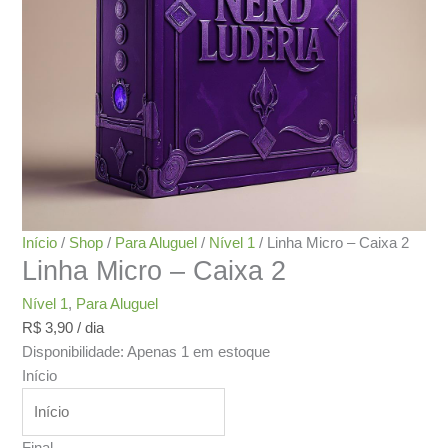
Início
/
Shop
/
Para Aluguel
/
Nível 1
/ Linha Micro – Caixa 2
Linha Micro – Caixa 2
Nível 1
,
Para Aluguel
R$
3,90
/ dia
Disponibilidade:
Apenas 1 em estoque
Início