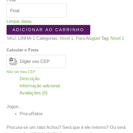
Final
Limpar datas
Linha
ADICIONAR AO CARRINHO
Micro
SKU:
LINHA-1
Categorias:
Nível 1
,
Para Aluguel
Tag:
Nível 1
-
Caixa
Calcular o Frete
2
quantidade
Não sei meu CEP
Descrição
Informação adicional
Avaliações (0)
Jogos:
ProcuRatos
Procura-se um rato! Achou? Será que é ele mesmo? Ou será