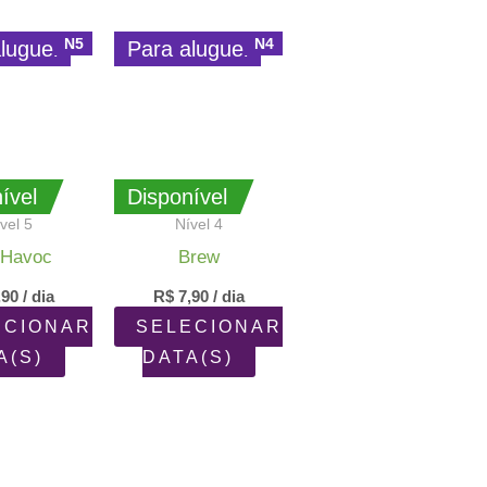
ado
N5
N4
luguel
Para aluguel
dade
ível
Disponível
vel 5
Nível 4
 Havoc
Brew
,90
/ dia
R$
7,90
/ dia
ECIONAR
SELECIONAR
A(S)
DATA(S)