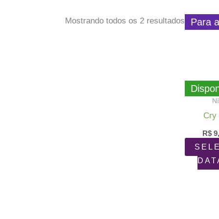
Classific
Mostrando todos os 2 resultados
Para a
por
populari
Dispon
Ní
Cry
R$
9
SEL
DAT