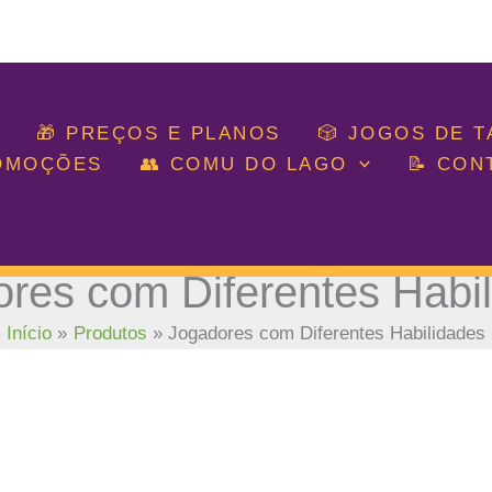
🎁 PREÇOS E PLANOS
🎲 JOGOS DE 
ROMOÇÕES
👥 COMU DO LAGO
📝 CON
res com Diferentes Habi
Início
Produtos
Jogadores com Diferentes Habilidades