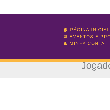
Ir
para
🏠 PÁGINA INICIAL
o
📆 EVENTOS E P
conteúdo
👤 MINHA CONTA
Jogado