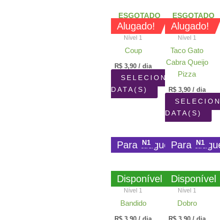
por
popularidade
ESGOTADO
ESGOTADO
Alugado!
Alugado!
Nível 1
Nível 1
Coup
Taco Gato
Cabra Queijo
R$
3,90
/ dia
Pizza
SELECIONAR
DATA(S)
R$
3,90
/ dia
SELECIO
DATA(S)
N1
N1
Para aluguel
Para alugu
Disponível
Disponível
Nível 1
Nível 1
Bandido
Dobro
R$
3,90
/ dia
R$
3,90
/ dia