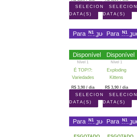
SELECIONAR
SELECIO
DATA(S)
DATA(S)
N1
N1
Para aluguel
Para alugu
Disponível
Disponível
Nível 1
Nível 1
É TOP!?:
Exploding
Variedades
Kittens
R$
3,90
/ dia
R$
3,90
/ dia
SELECIONAR
SELECIO
DATA(S)
DATA(S)
N1
N1
Para aluguel
Para alugu
ESGOTADO
ESGOTADO