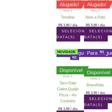
Alugado!
Alugado!
Nível 1
Nível 1
Timeline
Nem a Pato
R$
3,90
/ dia
R$
3,90
/ dia
SELECIONAR
SELECIO
DATA(S)
DATA(S)
NOVIDADE
N1
Para aluguel
Para alugu
N1
Disponível
Disponível
Nível 1
Nível 1
Taco Gato
BraveRats
Cabra Queijo
R$
3,90
/ dia
Pizza – Ao
SELECIO
Contrário
DATA(S)
R$
3,90
/ dia