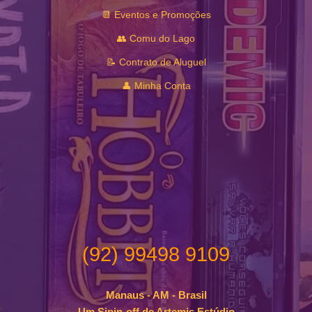
📆 Eventos e Promoções
👥 Comu do Lago
📝 Contrato de Aluguel
👤 Minha Conta
(92) 99498 9109
Manaus - AM - Brasil