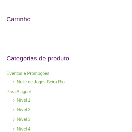
q
u
Carrinho
i
s
a
r
Categorias de produto
p
o
Eventos e Promoções
r
Noite de Jogos Beira Rio
:
Para Aluguel
Nível 1
Nível 2
Nível 3
Nível 4