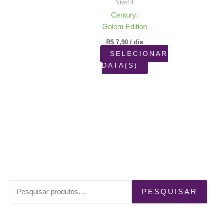
Nível 4
Century:
Golem Edition
R$
7,90
/ dia
SELECIONAR
DATA(S)
P
PESQUISAR
e
s