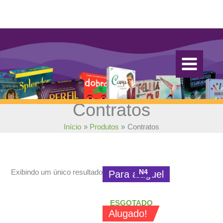
Ir
para
o
conteúdo
Contratos
Início
Produtos
Contratos
N4
Exibindo um único resultado
Para aluguel
ESGOTADO
Alugado!