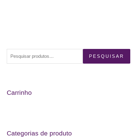
P
PESQUISAR
e
s
q
u
Carrinho
i
s
a
r
Categorias de produto
p