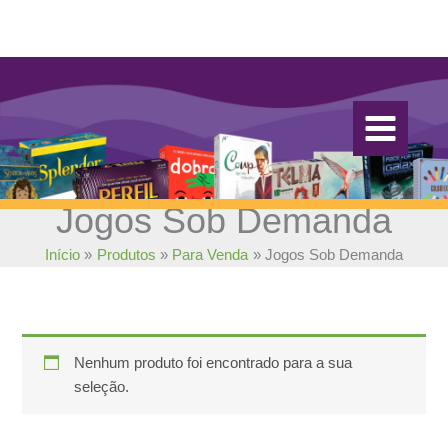
Ir
para
o
conteúdo
Jogos Sob Demanda
Início
Produtos
Para Venda
Jogos Sob Demanda
Nenhum produto foi encontrado para a sua
seleção.