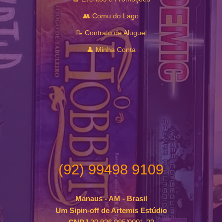
👥 Comu do Lago
📝 Contrato de Aluguel
👤 Minha Conta
(92) 99498 9109
Manaus - AM - Brasil
Um Sipin-off de Artemis Estúdio