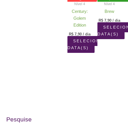
Nível 4
Nível 4
Century:
Brew
Golem
R$
7,90
/ dia
Edition
SELECIO
R$
7,90
/ dia
DATA(S)
SELECIONAR
DATA(S)
Pesquise