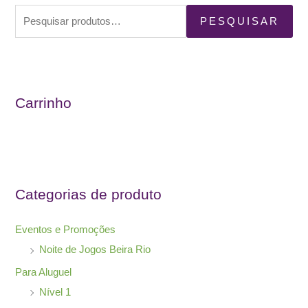
P
PESQUISAR
e
s
q
u
Carrinho
i
s
a
r
Categorias de produto
p
o
Eventos e Promoções
r
Noite de Jogos Beira Rio
:
Para Aluguel
Nível 1