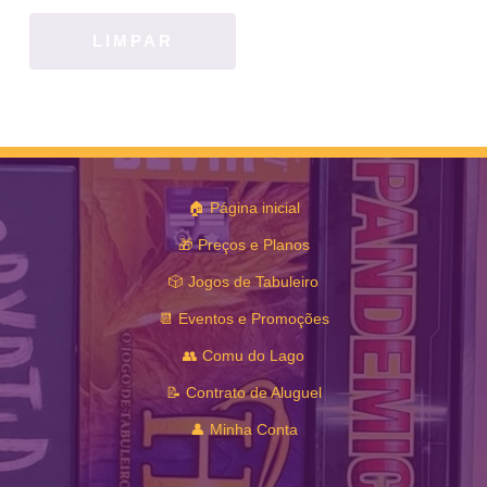
LIMPAR
🏠 Página inicial
🎁 Preços e Planos
🎲 Jogos de Tabuleiro
📆 Eventos e Promoções
👥 Comu do Lago
📝 Contrato de Aluguel
👤 Minha Conta