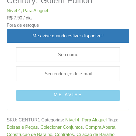
Century: Golem Edition
Nível 4
,
Para Aluguel
R$
7,90
/ dia
Fora de estoque
Me avise quando estiver disponível!
ME AVISE
SKU:
CENTUR1
Categorias:
Nível 4
,
Para Aluguel
Tags:
Bolsas e Peças
,
Colecionar Conjuntos
,
Compra Aberta
,
Construção de Baralho
,
Contratos
,
Criação de Baralho
,