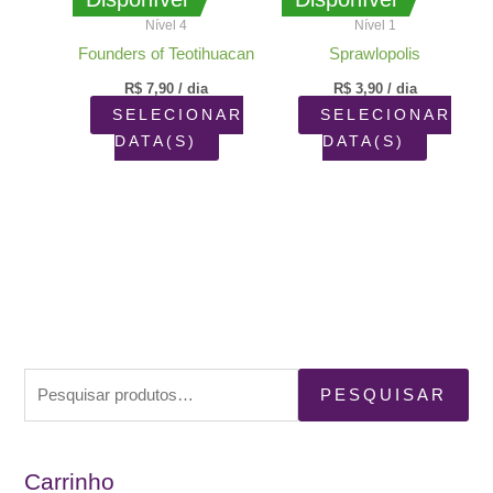
Nível 4
Nível 1
Founders of Teotihuacan
Sprawlopolis
R$
7,90
/ dia
R$
3,90
/ dia
SELECIONAR
SELECIONAR
DATA(S)
DATA(S)
P
PESQUISAR
e
s
Carrinho
q