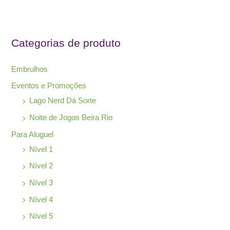
u
i
s
Categorias de produto
a
r
Embrulhos
p
Eventos e Promoções
o
Lago Nerd Dá Sorte
r
Noite de Jogos Beira Rio
:
Para Aluguel
Nível 1
Nível 2
Nível 3
Nível 4
Nível 5