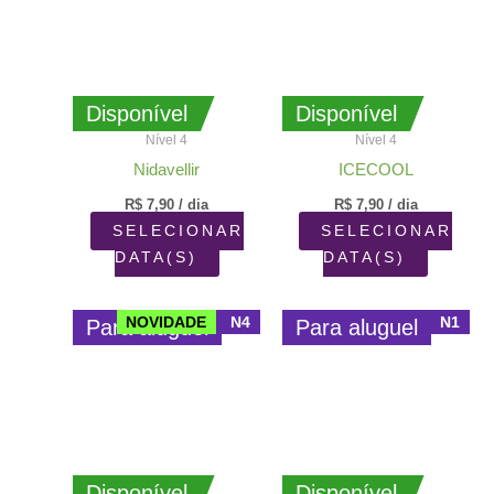
Disponível
Disponível
Nível 4
Nível 4
Nidavellir
ICECOOL
R$
7,90
/ dia
R$
7,90
/ dia
SELECIONAR
SELECIONAR
DATA(S)
DATA(S)
NOVIDADE
N4
N1
Para aluguel
Para aluguel
Disponível
Disponível