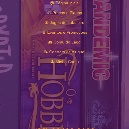
🏠 Página inicial
🎁 Preços e Planos
🎲 Jogos de Tabuleiro
📆 Eventos e Promoções
👥 Comu do Lago
📝 Contrato de Aluguel
👤 Minha Conta