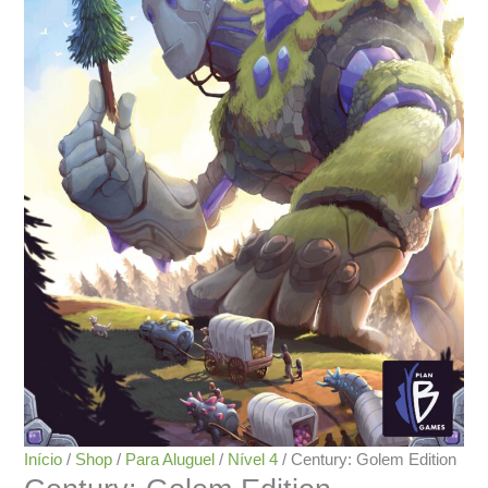
Início
/
Shop
/
Para Aluguel
/
Nível 4
/ Century: Golem Edition