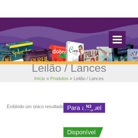
Ir
para
o
conteúdo
Leilão / Lances
Início
Produtos
Leilão / Lances
N3
Exibindo um único resultado
Para aluguel
Disponível