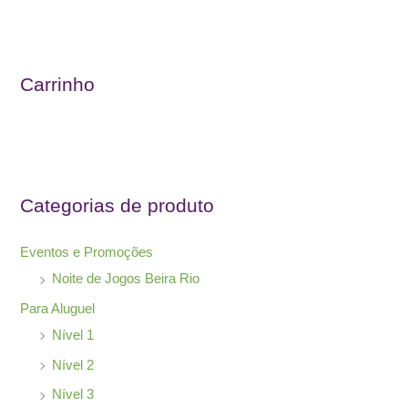
s
q
u
Carrinho
i
s
a
r
Categorias de produto
p
o
Eventos e Promoções
r
Noite de Jogos Beira Rio
:
Para Aluguel
Nível 1
Nível 2
Nível 3