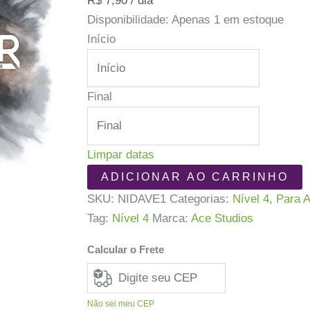
R$
7,90
/ dia
Disponibilidade:
Apenas 1 em estoque
Início
Final
Limpar datas
Nidavellir
ADICIONAR AO CARRINHO
quantidade
SKU:
NIDAVE1
Categorias:
Nível 4
,
Para A
Tag:
Nível 4
Marca:
Ace Studios
Calcular o Frete
Não sei meu CEP