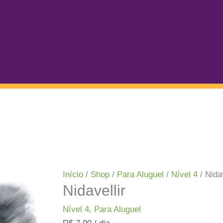
Início
/
Shop
/
Para Aluguel
/
Nível 4
/ Nidav
Nidavellir
Nível 4
,
Para Aluguel