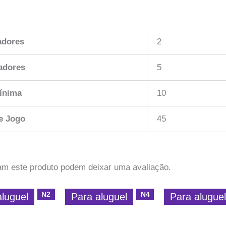
adores
2
adores
5
ínima
10
e Jogo
45
am este produto podem deixar uma avaliação.
N2
N4
aluguel
Para aluguel
Para alugue