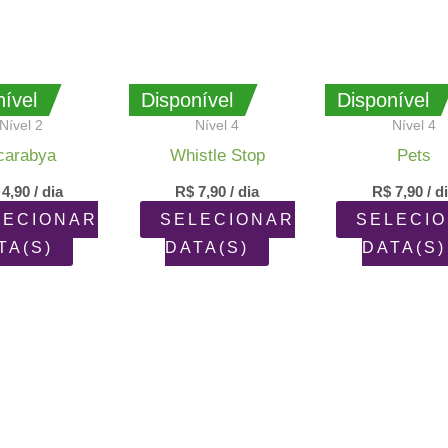
ível
Disponível
Disponível
Nível 2
Nível 4
Nível 4
carabya
Whistle Stop
Pets
4,90
/ dia
R$
7,90
/ dia
R$
7,90
/ d
LECIONAR
SELECIONAR
SELECI
TA(S)
DATA(S)
DATA(S)