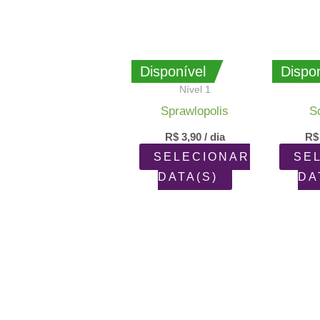
Disponível
Dispon
Nível 1
Sprawlopolis
S
R$
3,90
/ dia
R$
SELECIONAR
SE
DATA(S)
DA