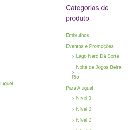
s
Categorias de
a
produto
r
p
Embrulhos
o
Eventos e Promoções
r
Lago Nerd Dá Sorte
:
Noite de Jogos Beira
Rio
luguel
Para Aluguel
Nível 1
Nível 2
Nível 3