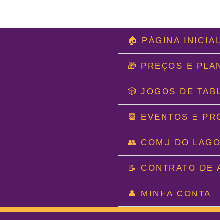
Ir
🏠 PÁGINA INICIA
para
o
🎁 PREÇOS E PLA
conteúdo
🎲 JOGOS DE TAB
📆 EVENTOS E P
👥 COMU DO LAG
📝 CONTRATO DE 
👤 MINHA CONTA