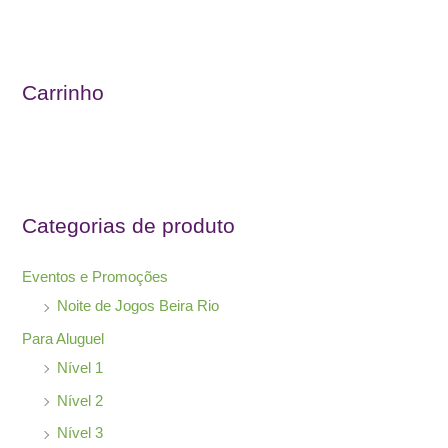
s
q
u
Carrinho
i
s
a
r
Categorias de produto
p
o
Eventos e Promoções
r
Noite de Jogos Beira Rio
:
Para Aluguel
Nível 1
Nível 2
Nível 3