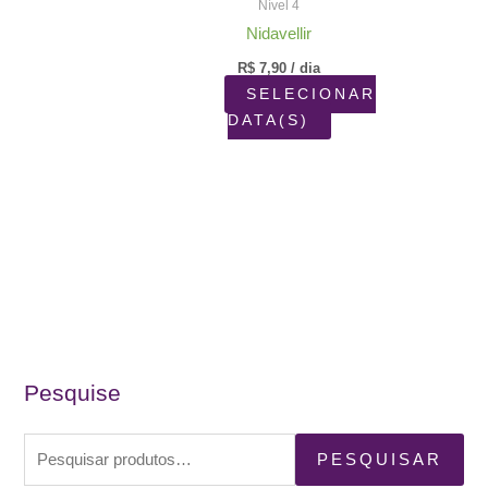
Nível 4
Nidavellir
R$
7,90
/ dia
SELECIONAR
DATA(S)
Pesquise
P
PESQUISAR
e