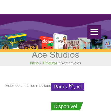
Ir
para
o
conteúdo
Ace Studios
Início
Produtos
Ace Studios
N4
Exibindo um único resultado
Para aluguel
Disponível