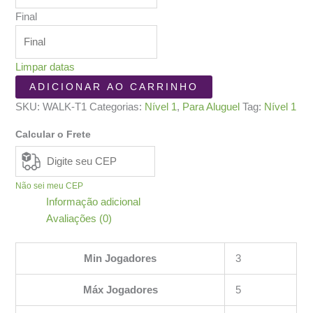
Final
Limpar datas
Walk
ADICIONAR AO CARRINHO
the
SKU:
WALK-T1
Categorias:
Nível 1
,
Para Aluguel
Tag:
Nível 1
Plank:
Deluxe
Calcular o Frete
Edition
quantidade
Não sei meu CEP
Informação adicional
Avaliações (0)
Min Jogadores
3
Máx Jogadores
5