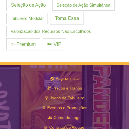
Seleção de Ação
Seleção de Ação Simultânea
Toma Essa
Tabuleiro Modular
Valorização dos Recursos Não Escolhidos
✨ Premium
👑 VIP
🏠 Página inicial
🎁 Preços e Planos
🎲 Jogos de Tabuleiro
📆 Eventos e Promoções
👥 Comu do Lago
📝 Contrato de Aluguel