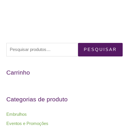
P
PESQUISAR
e
s
Carrinho
q
u
i
s
Categorias de produto
a
r
Embrulhos
p
Eventos e Promoções