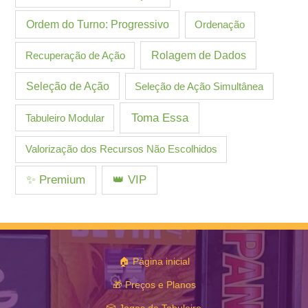
Ordem do Turno: Progressivo
Ordenação
Recuperação de Ação
Rolagem de Dados
Seleção de Ação
Seleção de Ação Simultânea
Toma Essa
Tabuleiro Modular
Valorização dos Recursos Não Escolhidos
✨ Premium
👑 VIP
🏠 Página inicial
🎁 Preços e Planos