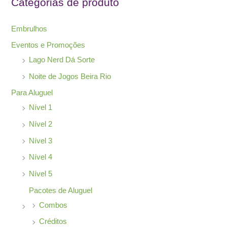
Categorias de produto
a
r
Embrulhos
p
Eventos e Promoções
o
Lago Nerd Dá Sorte
r
Noite de Jogos Beira Rio
:
Para Aluguel
Nível 1
Nível 2
Nível 3
Nível 4
Nível 5
Pacotes de Aluguel
Combos
Créditos