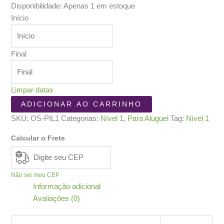
Disponibilidade:
Apenas 1 em estoque
Início
Final
Limpar datas
Os
ADICIONAR AO CARRINHO
Pilares
SKU:
OS-PIL1
Categorias:
Nível 1
,
Para Aluguel
Tag:
Nível 1
da
Terra
Calcular o Frete
quantidade
Não sei meu CEP
Informação adicional
Avaliações (0)