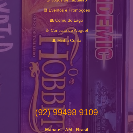
🎲 Jogos de Tabuleiro
📆 Eventos e Promoções
👥 Comu do Lago
📝 Contrato de Aluguel
👤 Minha Conta
(92) 99498 9109
Manaus - AM - Brasil