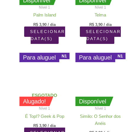
Disponível
Disponível
Nível 1
Nível 1
Palm Island
Telma
R$
3,90
/ dia
R$
3,90
/ dia
SELECIONAR
SELECIONAR
DATA(S)
DATA(S)
N1
N1
Para aluguel
Para aluguel
ESGOTADO
Alugado!
Disponível
Nível 1
Nível 1
É Top!? Geek & Pop
Similo: O Senhor dos
Anéis
R$
3,90
/ dia