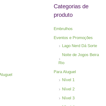
s
Categorias de
a
produto
r
p
Embrulhos
o
Eventos e Promoções
r
Lago Nerd Dá Sorte
:
Noite de Jogos Beira
Rio
Para Aluguel
Aluguel
Nível 1
Nível 2
Nível 3