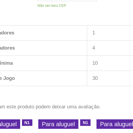
Não sei meu CEP
adores
1
adores
4
ínima
10
e Jogo
30
am este produto podem deixar uma avaliação.
N1
N1
aluguel
Para aluguel
Para alugue