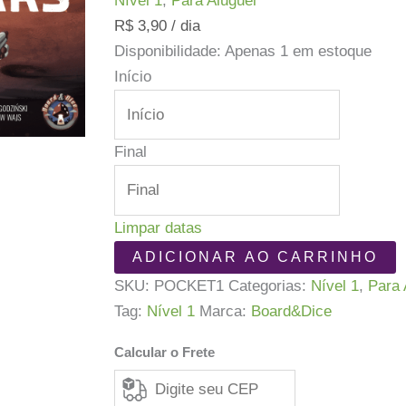
Nível 1
,
Para Aluguel
R$
3,90
/ dia
Disponibilidade:
Apenas 1 em estoque
Início
Final
Limpar datas
Pocket
ADICIONAR AO CARRINHO
Mars
SKU:
POCKET1
Categorias:
Nível 1
,
Para 
quantidade
Tag:
Nível 1
Marca:
Board&Dice
Calcular o Frete