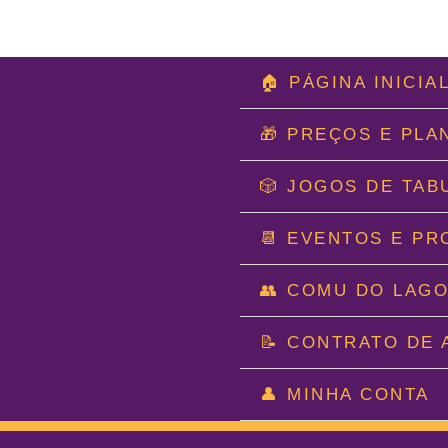
Ir
🏠 PÁGINA INICIA
para
o
🎁 PREÇOS E PLA
conteúdo
🎲 JOGOS DE TAB
📆 EVENTOS E P
👥 COMU DO LAG
📝 CONTRATO DE 
👤 MINHA CONTA