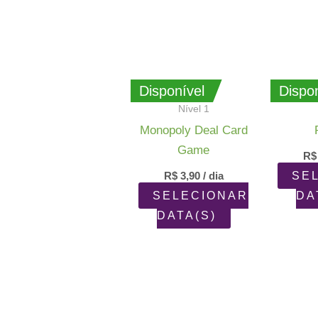
Disponível
Dispon
Nível 1
Monopoly Deal Card
Game
R$
R$
3,90
/ dia
SE
SELECIONAR
DA
DATA(S)