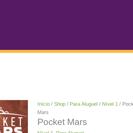
Início
/
Shop
/
Para Aluguel
/
Nível 1
/ Pock
Mars
Pocket Mars