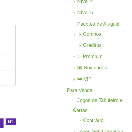
Nível 4
Nível 5
Pacotes de Aluguel
Combos
Créditos
✨ Premium
🆕 Novidades
👑 VIP
Para Venda
Jogos de Tabuleiro e
Cartas
Contrário
N1
l
Jogos Sob Demanda