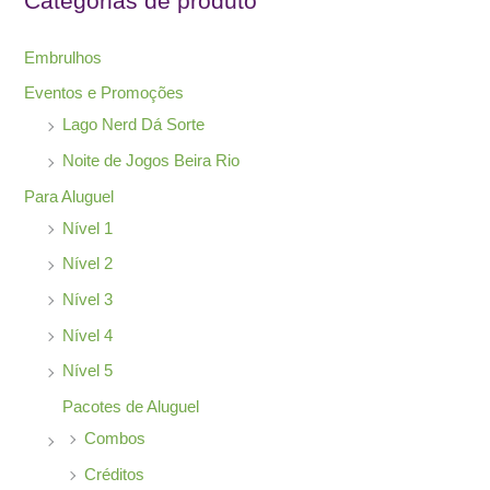
Categorias de produto
a
r
Embrulhos
p
Eventos e Promoções
o
Lago Nerd Dá Sorte
r
Noite de Jogos Beira Rio
:
Para Aluguel
Nível 1
Nível 2
Nível 3
Nível 4
Nível 5
Pacotes de Aluguel
Combos
Créditos