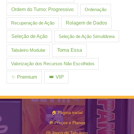
Ordem do Turno: Progressivo
Ordenação
Recuperação de Ação
Rolagem de Dados
Seleção de Ação
Seleção de Ação Simultânea
Toma Essa
Tabuleiro Modular
Valorização dos Recursos Não Escolhidos
✨ Premium
👑 VIP
🏠 Página inicial
🎁 Preços e Planos
🎲 Jogos de Tabuleiro