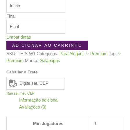
Final
Limpar datas
This
ADICIONAR AO CARRINHO
War
SKU:
THIS-W1
Categorias:
Para Aluguel
,
✨ Premium
Tag:
✨
of
Premium
Marca:
Galápagos
Mine:
The
Calcular o Frete
Board
Game
quantidade
Não sei meu CEP
Informação adicional
Avaliações (0)
Min Jogadores
1