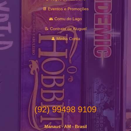
📆 Eventos e Promoções
👥 Comu do Lago
📝 Contrato de Aluguel
👤 Minha Conta
(92) 99498 9109
Manaus - AM - Brasil