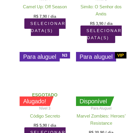
Camel Up: Off Season
Similo: O Senhor dos
Anéis
R$
7,90
/ dia
SELECIONAR
R$
3,90
/ dia
DATA(S)
SELECIONAR
DATA(S)
N3
VIP
Para aluguel
Para aluguel
ESGOTADO
Alugado!
Disponível
Nível 3
Para Aluguel
Código Secreto
Marvel Zombies: Heroes’
Resistance
R$
5,90
/ dia
SELECIONAR
R$
20,90
/ dia