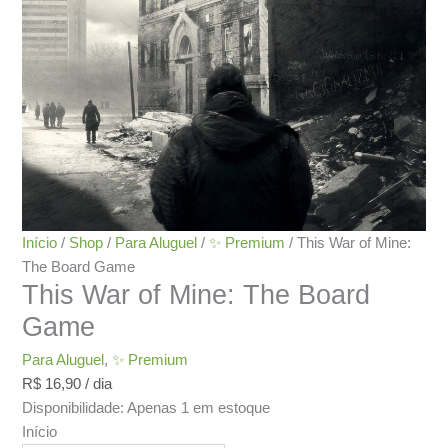
Início
/
Shop
/
Para Aluguel
/
✨ Premium
/ This War of Mine:
The Board Game
This War of Mine: The Board
Game
Para Aluguel
,
✨ Premium
R$
16,90
/ dia
Disponibilidade:
Apenas 1 em estoque
Início