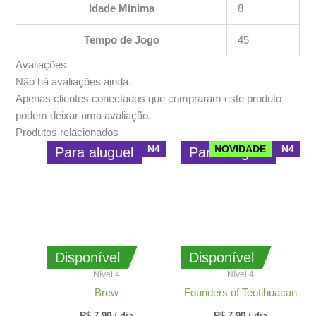
Idade Mínima
8
Tempo de Jogo
45
Avaliações
Não há avaliações ainda.
Apenas clientes conectados que compraram este produto
podem deixar uma avaliação.
Produtos relacionados
N4
NOVIDADE
N4
Para aluguel
Para aluguel
Disponível
Disponível
Nível 4
Nível 4
Brew
Founders of Teotihuacan
R$
7,90
/ dia
R$
7,90
/ dia