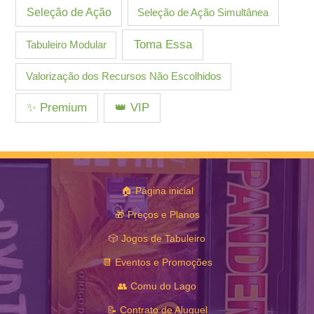
Seleção de Ação
Seleção de Ação Simultânea
Toma Essa
Tabuleiro Modular
Valorização dos Recursos Não Escolhidos
✨ Premium
👑 VIP
🏠 Página inicial
🎁 Preços e Planos
🎲 Jogos de Tabuleiro
📆 Eventos e Promoções
👥 Comu do Lago
📝 Contrato de Aluguel