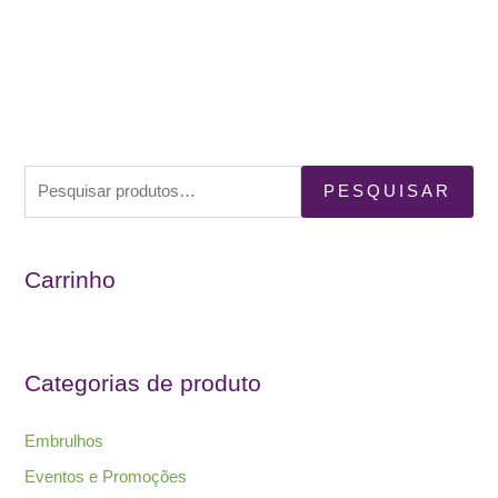
P
PESQUISAR
e
s
Carrinho
q
u
i
s
Categorias de produto
a
r
Embrulhos
p
Eventos e Promoções