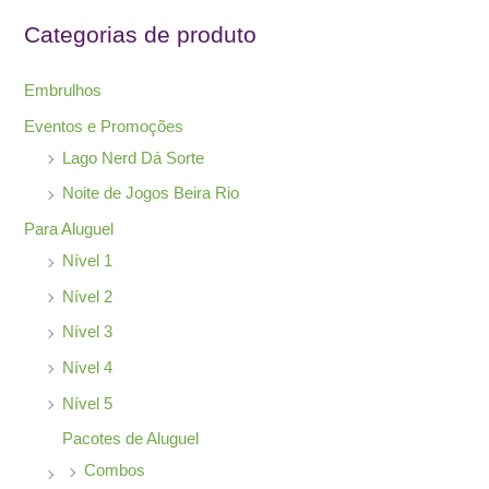
s
Categorias de produto
a
r
Embrulhos
p
Eventos e Promoções
o
Lago Nerd Dá Sorte
r
Noite de Jogos Beira Rio
:
Para Aluguel
Nível 1
Nível 2
Nível 3
Nível 4
Nível 5
Pacotes de Aluguel
Combos