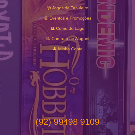
🎲 Jogos de Tabuleiro
📆 Eventos e Promoções
👥 Comu do Lago
📝 Contrato de Aluguel
👤 Minha Conta
(92) 99498 9109