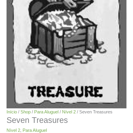
Início
/
Shop
/
Para Aluguel
/
Nível 2
/ Seven Treasures
Seven Treasures
Nível 2
,
Para Aluguel