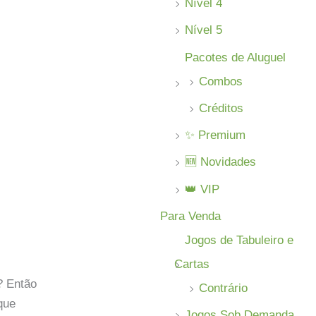
Nível 4
Nível 5
Pacotes de Aluguel
Combos
Créditos
✨ Premium
🆕 Novidades
👑 VIP
Para Venda
Jogos de Tabuleiro e
Cartas
? Então
Contrário
que
Jogos Sob Demanda