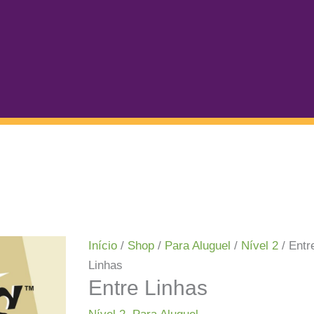
Início
/
Shop
/
Para Aluguel
/
Nível 2
/ Entr
Linhas
Entre Linhas