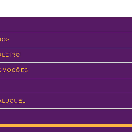
L
NOS
ULEIRO
ROMOÇÕES
O
ALUGUEL