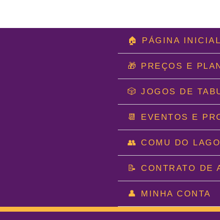
Ir
🏠 PÁGINA INICIA
para
o
🎁 PREÇOS E PLA
conteúdo
🎲 JOGOS DE TAB
📆 EVENTOS E P
👥 COMU DO LAG
📝 CONTRATO DE 
👤 MINHA CONTA