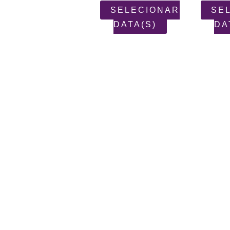
SELECIONAR
SE
DATA(S)
DA