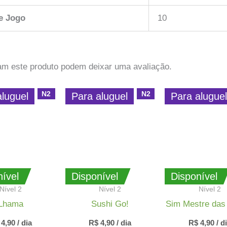
e Jogo
10
am este produto podem deixar uma avaliação.
N2
N2
aluguel
Para aluguel
Para alugue
ível
Disponível
Disponível
Nível 2
Nível 2
Nível 2
Lhama
Sushi Go!
Sim Mestre das
4,90
/ dia
R$
4,90
/ dia
R$
4,90
/ d