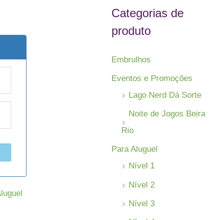
s
Categorias de
a
produto
r
!
p
Embrulhos
o
Eventos e Promoções
r
Lago Nerd Dá Sorte
:
Noite de Jogos Beira
Rio
Para Aluguel
Nível 1
Nível 2
luguel
Nível 3