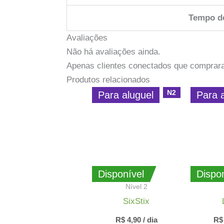
Tempo d
Avaliações
Não há avaliações ainda.
Apenas clientes conectados que comprar
Produtos relacionados
N2
Para aluguel
Para 
Disponível
Dispon
Nível 2
SixStix
R$
4,90
/ dia
R$