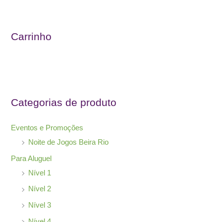
s
q
u
Carrinho
i
s
a
r
Categorias de produto
p
o
Eventos e Promoções
r
Noite de Jogos Beira Rio
:
Para Aluguel
Nível 1
Nível 2
Nível 3
Nível 4