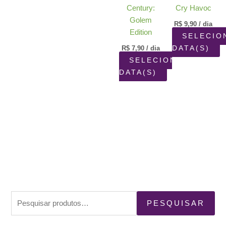
Century:
Cry Havoc
Golem
R$
9,90
/ dia
Edition
SELECIO
R$
7,90
/ dia
DATA(S)
SELECIONAR
DATA(S)
P
PESQUISAR
e