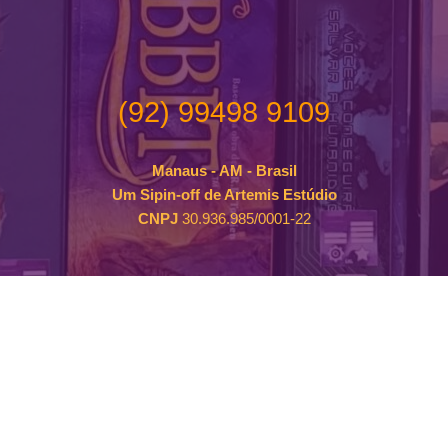
(92) 99498 9109
Manaus - AM - Brasil
Um Sipin-off de Artemis Estúdio
CNPJ
30.936.985/0001-22