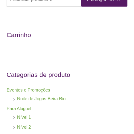
e
s
q
u
Carrinho
i
s
a
r
Categorias de produto
p
o
Eventos e Promoções
r
Noite de Jogos Beira Rio
:
Para Aluguel
Nível 1
Nível 2