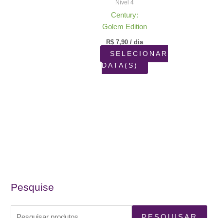
Nível 4
Century:
Golem Edition
R$
7,90
/ dia
SELECIONAR
DATA(S)
Pesquise
P
PESQUISAR