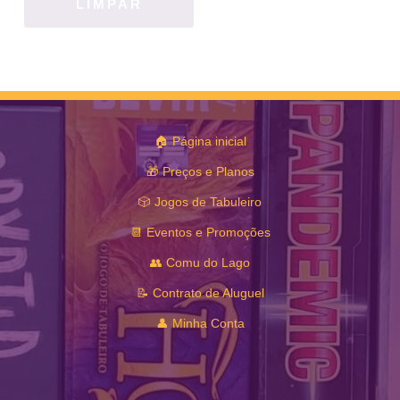
LIMPAR
🏠 Página inicial
🎁 Preços e Planos
🎲 Jogos de Tabuleiro
📆 Eventos e Promoções
👥 Comu do Lago
📝 Contrato de Aluguel
👤 Minha Conta