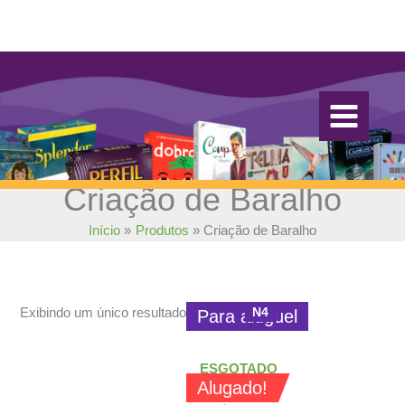
Ir
para
o
conteúdo
Criação de Baralho
Início
Produtos
Criação de Baralho
N4
Exibindo um único resultado
Para aluguel
ESGOTADO
Alugado!