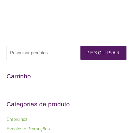
P
PESQUISAR
e
s
Carrinho
q
u
i
s
Categorias de produto
a
r
Embrulhos
p
Eventos e Promoções