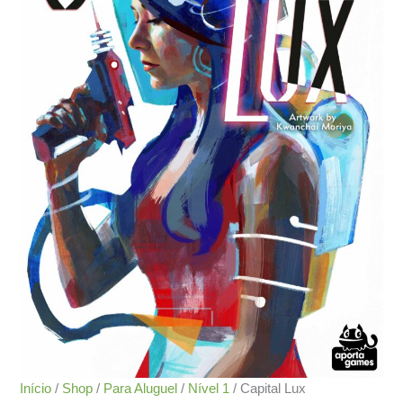
Início
/
Shop
/
Para Aluguel
/
Nível 1
/ Capital Lux