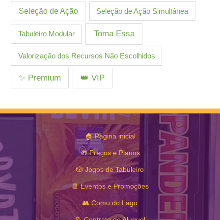
Seleção de Ação
Seleção de Ação Simultânea
Toma Essa
Tabuleiro Modular
Valorização dos Recursos Não Escolhidos
✨ Premium
👑 VIP
🏠 Página inicial
🎁 Preços e Planos
🎲 Jogos de Tabuleiro
📆 Eventos e Promoções
👥 Comu do Lago
📝 Contrato de Aluguel