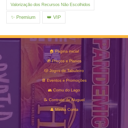
Valorização dos Recursos Não Escolhidos
✨ Premium
👑 VIP
🏠 Página inicial
🎁 Preços e Planos
🎲 Jogos de Tabuleiro
📆 Eventos e Promoções
👥 Comu do Lago
📝 Contrato de Aluguel
👤 Minha Conta