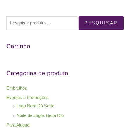
P
PESQUISAR
e
s
Carrinho
q
u
i
s
Categorias de produto
a
r
Embrulhos
p
Eventos e Promoções
o
Lago Nerd Dá Sorte
r
Noite de Jogos Beira Rio
:
Para Aluguel