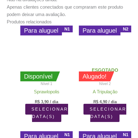
Apenas clientes conectados que compraram este produto
podem deixar uma avaliação.
Produtos relacionados
N1
N2
Para aluguel
Para aluguel
ESGOTADO
Disponível
Alugado!
Nível 1
Nível 2
Sprawlopolis
A Tripulação
R$
3,90
/ dia
R$
4,90
/ dia
SELECIONAR
SELECIONAR
DATA(S)
DATA(S)
N1
N1
Para aluguel
Para aluguel