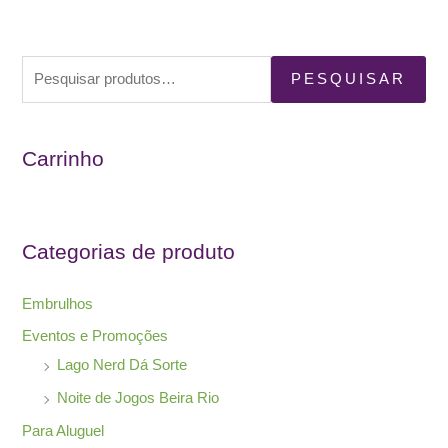
P
PESQUISAR
e
s
Carrinho
q
u
i
s
Categorias de produto
a
r
Embrulhos
p
Eventos e Promoções
o
Lago Nerd Dá Sorte
r
Noite de Jogos Beira Rio
:
Para Aluguel