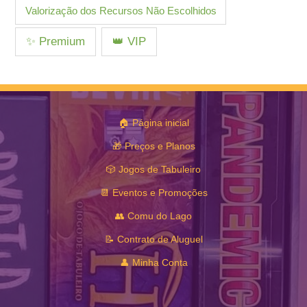
Valorização dos Recursos Não Escolhidos
✨ Premium
👑 VIP
🏠 Página inicial
🎁 Preços e Planos
🎲 Jogos de Tabuleiro
📆 Eventos e Promoções
👥 Comu do Lago
📝 Contrato de Aluguel
👤 Minha Conta