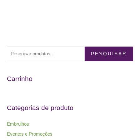
P
PESQUISAR
e
s
Carrinho
q
u
i
s
Categorias de produto
a
r
Embrulhos
p
Eventos e Promoções