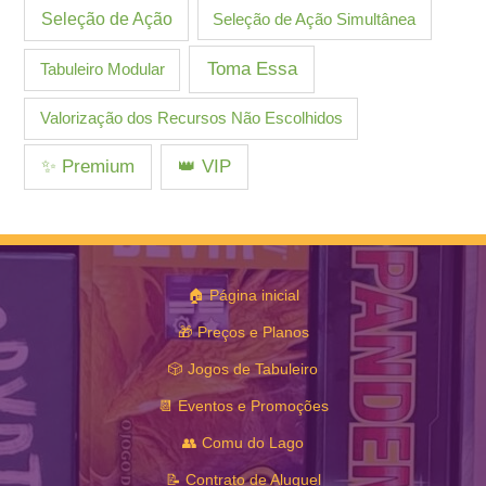
Seleção de Ação
Seleção de Ação Simultânea
Toma Essa
Tabuleiro Modular
Valorização dos Recursos Não Escolhidos
✨ Premium
👑 VIP
🏠 Página inicial
🎁 Preços e Planos
🎲 Jogos de Tabuleiro
📆 Eventos e Promoções
👥 Comu do Lago
📝 Contrato de Aluguel