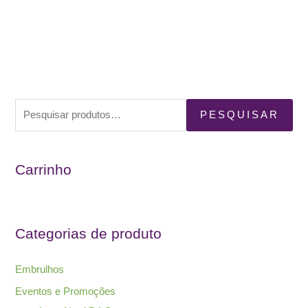
P
PESQUISAR
e
s
Carrinho
q
u
i
s
Categorias de produto
a
r
Embrulhos
p
Eventos e Promoções
o