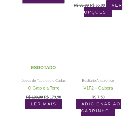
O
O
R$
85,00
R$
65,00
VER
preço
preço
Este
OPÇÕES
original
atual
era:
é:
produto
R$ 85,00.
R$ 65,00.
tem
várias
variantes
As
opções
podem
ser
ESGOTADO
escolhid
Jogos de Tabuleiro e Cartas
Bestiário Amazônico
na
página
O Gato e a Torre
V1F2 – Caipora
do
O
O
R$
199,90
R$
179,90
R$
7,50
preço
preço
produto
LER MAIS
ADICIONAR AO
original
atual
era:
é:
CARRINHO
R$ 199,90.
R$ 179,90.