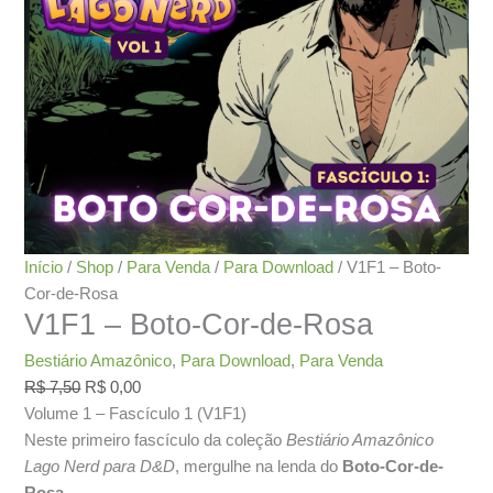
Início
/
Shop
/
Para Venda
/
Para Download
/ V1F1 – Boto-
Cor-de-Rosa
V1F1 – Boto-Cor-de-Rosa
Bestiário Amazônico
,
Para Download
,
Para Venda
O
O
R$
7,50
R$
0,00
preço
preço
Volume 1 – Fascículo 1 (V1F1)
original
atual
Neste primeiro fascículo da coleção
Bestiário Amazônico
era:
é:
Lago Nerd para D&D
, mergulhe na lenda do
Boto-Cor-de-
R$ 7,50.
R$ 0,00.