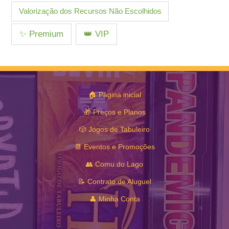
Valorização dos Recursos Não Escolhidos
✨ Premium
👑 VIP
🏠 Página inicial
🎁 Preços e Planos
🎲 Jogos de Tabuleiro
📆 Eventos e Promoções
👥 Comu do Lago
📝 Contrato de Aluguel
👤 Minha Conta