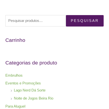
P
PESQUISAR
e
s
Carrinho
q
u
i
s
Categorias de produto
a
r
Embrulhos
p
Eventos e Promoções
o
Lago Nerd Dá Sorte
r
Noite de Jogos Beira Rio
:
Para Aluguel