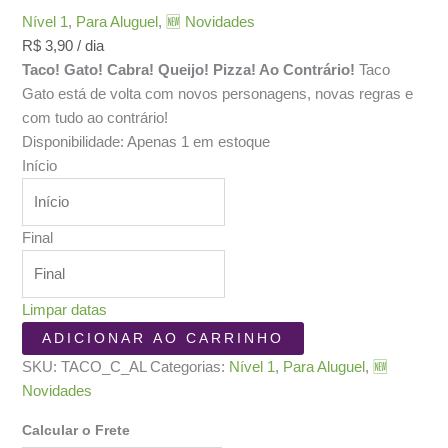
Nível 1
,
Para Aluguel
,
🆕 Novidades
R$
3,90
/ dia
Taco! Gato! Cabra! Queijo! Pizza! Ao Contrário!
Taco
Gato está de volta com novos personagens, novas regras e
com tudo ao contrário!
Disponibilidade:
Apenas 1 em estoque
Início
Final
Limpar datas
Taco
ADICIONAR AO CARRINHO
Gato
SKU:
TACO_C_AL
Categorias:
Nível 1
,
Para Aluguel
,
🆕
Cabra
Novidades
Queijo
Pizza
Calcular o Frete