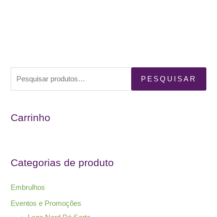
P
PESQUISAR
e
s
Carrinho
q
u
i
s
Categorias de produto
a
r
Embrulhos
p
Eventos e Promoções
o