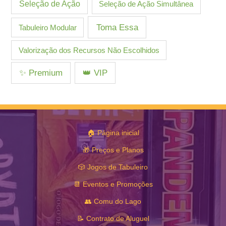
Seleção de Ação
Seleção de Ação Simultânea
Toma Essa
Tabuleiro Modular
Valorização dos Recursos Não Escolhidos
✨ Premium
👑 VIP
🏠 Página inicial
🎁 Preços e Planos
🎲 Jogos de Tabuleiro
📆 Eventos e Promoções
👥 Comu do Lago
📝 Contrato de Aluguel