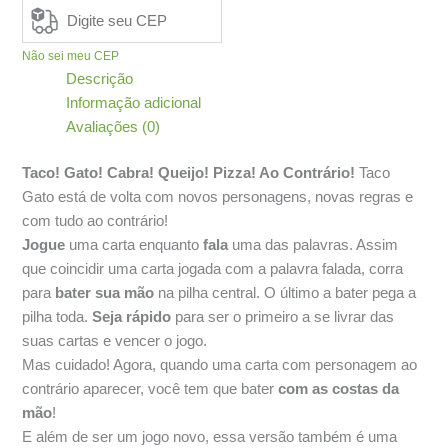
-
Ao
Contrário
Não sei meu CEP
quantidade
Descrição
Informação adicional
Avaliações (0)
Taco! Gato! Cabra! Queijo! Pizza! Ao Contrário!
Taco
Gato está de volta com novos personagens, novas regras e
com tudo ao contrário!
Jogue
uma carta enquanto
fala
uma das palavras. Assim
que coincidir uma carta jogada com a palavra falada, corra
para
bater sua mão
na pilha central. O último a bater pega a
pilha toda.
Seja rápido
para ser o primeiro a se livrar das
suas cartas e vencer o jogo.
Mas cuidado! Agora, quando uma carta com personagem ao
contrário aparecer, você tem que bater
com as costas da
mão
!
E além de ser um jogo novo, essa versão também é uma