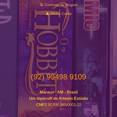
📝 Contrato de Aluguel
👤 Minha Conta
(92) 99498 9109
Manaus - AM - Brasil
Um Sipin-off de Artemis Estúdio
CNPJ
30.936.985/0001-22