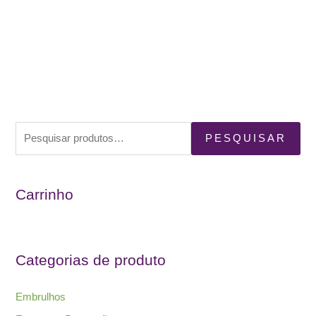
P
PESQUISAR
e
s
Carrinho
q
u
i
s
Categorias de produto
a
r
Embrulhos
p