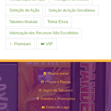
Seleção de Ação
Seleção de Ação Simultânea
Toma Essa
Tabuleiro Modular
Valorização dos Recursos Não Escolhidos
✨ Premium
👑 VIP
🏠 Página inicial
🎁 Preços e Planos
🎲 Jogos de Tabuleiro
📆 Eventos e Promoções
👥 Comu do Lago