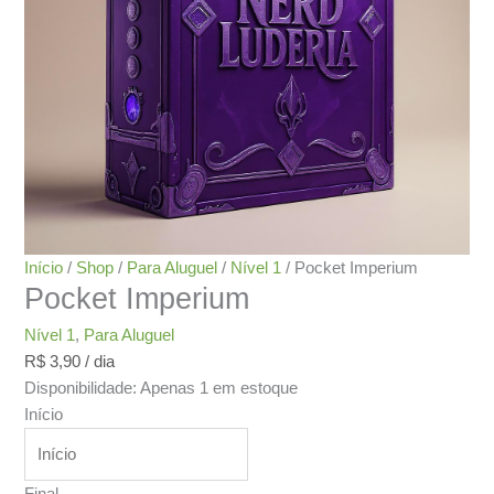
Início
/
Shop
/
Para Aluguel
/
Nível 1
/ Pocket Imperium
Pocket Imperium
Nível 1
,
Para Aluguel
R$
3,90
/ dia
Disponibilidade:
Apenas 1 em estoque
Início