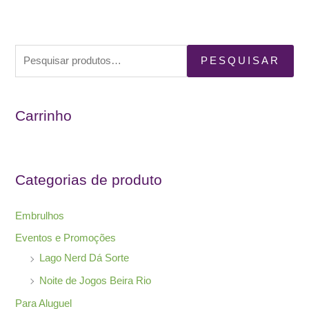
P
PESQUISAR
e
s
Carrinho
q
u
i
s
Categorias de produto
a
r
Embrulhos
p
Eventos e Promoções
o
Lago Nerd Dá Sorte
r
Noite de Jogos Beira Rio
:
Para Aluguel