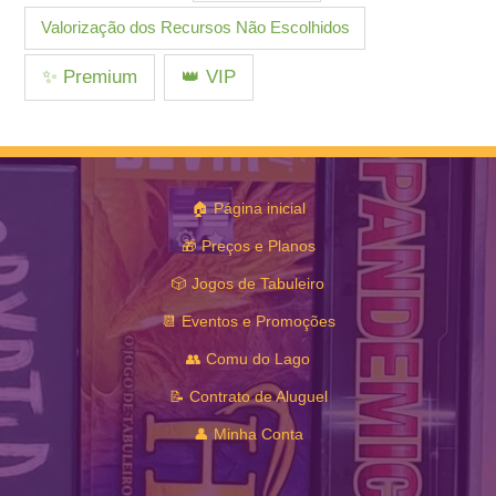
Valorização dos Recursos Não Escolhidos
✨ Premium
👑 VIP
🏠 Página inicial
🎁 Preços e Planos
🎲 Jogos de Tabuleiro
📆 Eventos e Promoções
👥 Comu do Lago
📝 Contrato de Aluguel
👤 Minha Conta