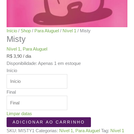
Início
/
Shop
/
Para Aluguel
/
Nível 1
/ Misty
Misty
Nível 1
,
Para Aluguel
R$
3,90
/ dia
Disponibilidade:
Apenas 1 em estoque
Início
Final
Limpar datas
Misty
ADICIONAR AO CARRINHO
quantidade
SKU:
MISTY1
Categorias:
Nível 1
,
Para Aluguel
Tag:
Nível 1