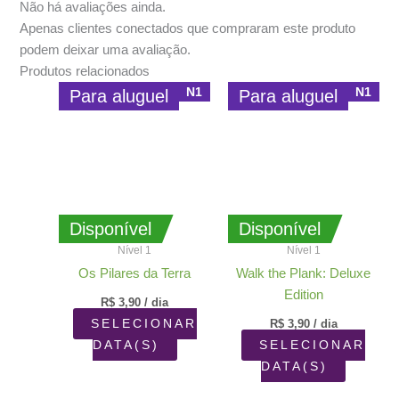
Não há avaliações ainda.
Apenas clientes conectados que compraram este produto
podem deixar uma avaliação.
Produtos relacionados
N1
N1
Para aluguel
Para aluguel
Disponível
Disponível
Nível 1
Nível 1
Os Pilares da Terra
Walk the Plank: Deluxe
Edition
R$
3,90
/ dia
SELECIONAR
R$
3,90
/ dia
DATA(S)
SELECIONAR
DATA(S)