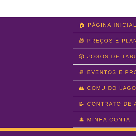
Ir
🏠 PÁGINA INICIA
para
o
🎁 PREÇOS E PLA
conteúdo
🎲 JOGOS DE TAB
📆 EVENTOS E P
👥 COMU DO LAG
📝 CONTRATO DE 
👤 MINHA CONTA