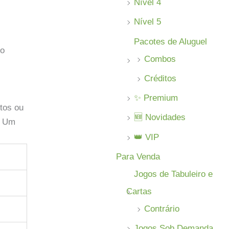
Nível 4
Nível 5
Pacotes de Aluguel
 o
Combos
Créditos
✨ Premium
rtos ou
🆕 Novidades
! Um
.
👑 VIP
Para Venda
Jogos de Tabuleiro e
Cartas
Contrário
Jogos Sob Demanda