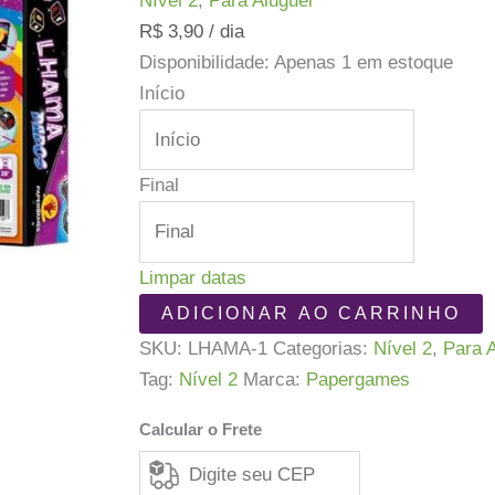
Nível 2
,
Para Aluguel
R$
3,90
/ dia
Disponibilidade:
Apenas 1 em estoque
Início
Final
Limpar datas
Lhama
ADICIONAR AO CARRINHO
Dados
SKU:
LHAMA-1
Categorias:
Nível 2
,
Para 
quantidade
Tag:
Nível 2
Marca:
Papergames
Calcular o Frete