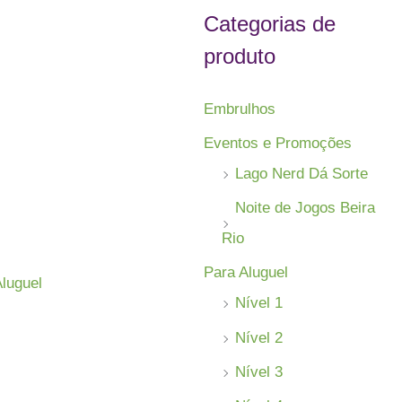
s
Categorias de
a
produto
r
p
Embrulhos
o
Eventos e Promoções
r
Lago Nerd Dá Sorte
:
Noite de Jogos Beira
Rio
Para Aluguel
Aluguel
Nível 1
Nível 2
Nível 3