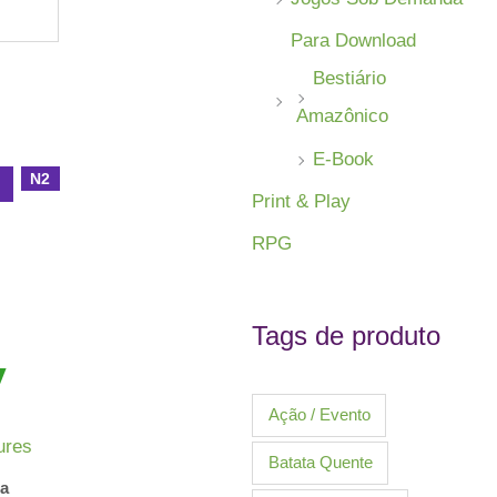
Para Download
Bestiário
Amazônico
E-Book
N2
l
Print & Play
RPG
Tags de produto
Ação / Evento
ures
Batata Quente
ia