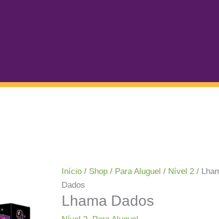
Início
/
Shop
/
Para Aluguel
/
Nível 2
/ Lha
Dados
Lhama Dados