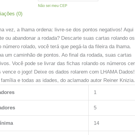
Não sei meu CEP
iações (0)
 vez, a lhama ordena: livre-se dos pontos negativos! Aqui
te ou abandonar a rodada? Descarte suas cartas rolando os
 número rolado, você terá que pegá-la da fileira da lhama.
a um caminhão de pontos. Ao final da rodada, suas cartas
ivos. Você pode se livrar das fichas rolando os números ce
s vence o jogo! Deixe os dados rolarem com LHAMA Dados
da família e todas as idades, do aclamado autor Reiner Knizia
adores
1
adores
5
ínima
14