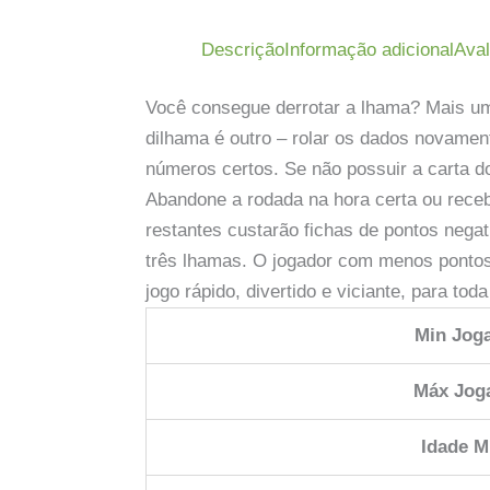
Descrição
Informação adicional
Aval
Você consegue derrotar a lhama? Mais uma
dilhama é outro – rolar os dados novamen
números certos. Se não possuir a carta do
Abandone a rodada na hora certa ou receb
restantes custarão fichas de pontos negat
três lhamas. O jogador com menos ponto
jogo rápido, divertido e viciante, para to
Min Jog
Máx Jog
Idade M