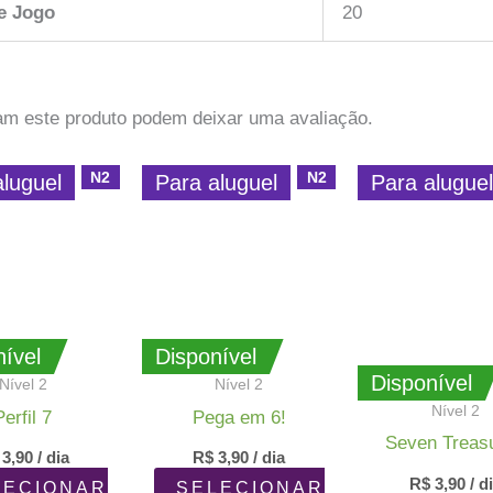
e Jogo
20
am este produto podem deixar uma avaliação.
N2
N2
aluguel
Para aluguel
Para alugue
ível
Disponível
Disponível
Nível 2
Nível 2
Nível 2
Perfil 7
Pega em 6!
Seven Treas
3,90
/ dia
R$
3,90
/ dia
R$
3,90
/ d
LECIONAR
SELECIONAR