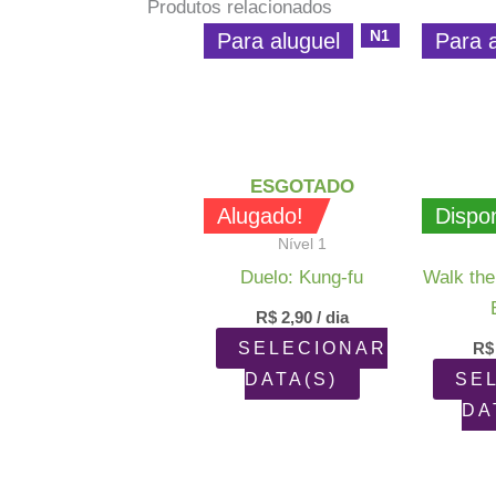
Produtos relacionados
N1
Para aluguel
Para 
ESGOTADO
Alugado!
Dispon
Nível 1
Duelo: Kung-fu
Walk the
R$
2,90
/ dia
SELECIONAR
R$
DATA(S)
SE
DA