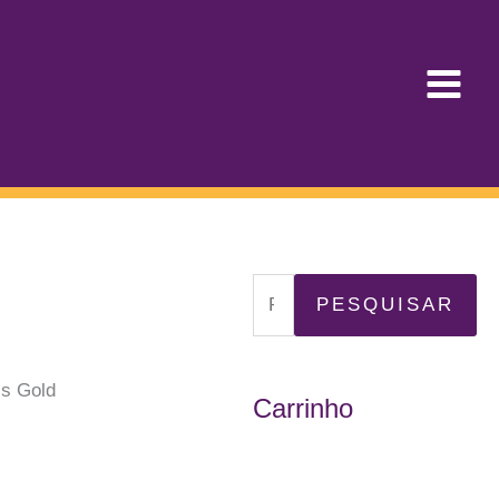
P
PESQUISAR
e
s
’s Gold
Carrinho
q
u
i