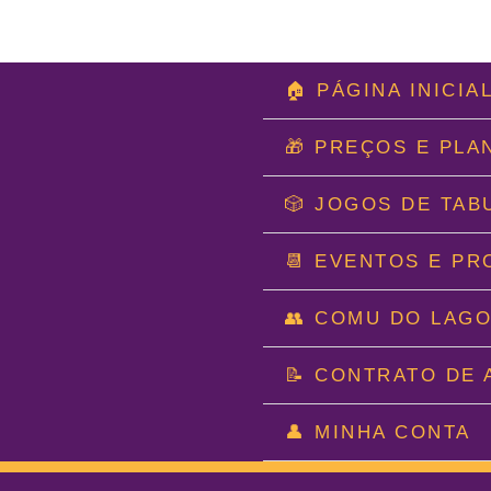
Ir
🏠 PÁGINA INICIA
para
o
🎁 PREÇOS E PLA
conteúdo
🎲 JOGOS DE TAB
📆 EVENTOS E P
👥 COMU DO LAG
📝 CONTRATO DE 
👤 MINHA CONTA