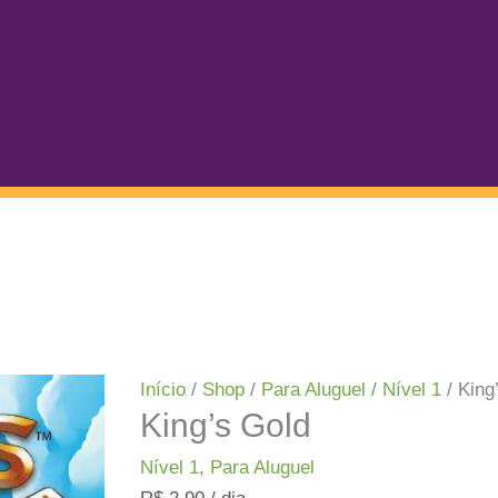
Início
/
Shop
/
Para Aluguel
/
Nível 1
/ King
King’s Gold
Nível 1
,
Para Aluguel