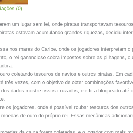
iações (0)
erem um lugar sem lei, onde piratas transportavam tesouro
iratas estavam acumulando grandes riquezas, decidiu inter
ssa nos mares do Caribe, onde os jogadores interpretam o 
nto, o rei ganancioso cobra impostos sobre as pilhagens, o
adora.
ouro coletando tesouros de navios e outros piratas. Em cad
até três vezes, com o objetivo de obter combinações favoráv
dos dados mostre ossos cruzados, ele fica bloqueado até o 
te.
tre os jogadores, onde é possível roubar tesouros dos outro
as moedas de ouro do próprio rei. Essas mecânicas adicion
 moedas da caixa forem coletadas, e o jogador com mais 