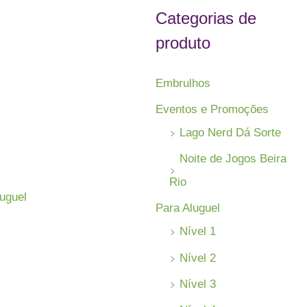
s
Categorias de
a
produto
r
p
Embrulhos
o
Eventos e Promoções
r
Lago Nerd Dá Sorte
:
Noite de Jogos Beira
Rio
luguel
Para Aluguel
Nível 1
Nível 2
Nível 3