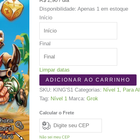
R$
2,90
/ dia
Disponibilidade:
Apenas 1 em estoque
Início
Final
Limpar datas
King's
ADICIONAR AO CARRINHO
Gold
SKU:
KING'S1
Categorias:
Nível 1
,
Para A
quantidade
Tag:
Nível 1
Marca:
Grok
Calcular o Frete
Não sei meu CEP