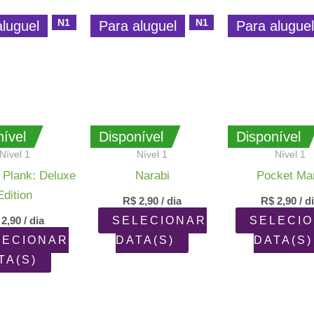
N1
N1
aluguel
Para aluguel
Para alugue
ível
Disponível
Disponível
Nível 1
Nível 1
Nível 1
 Plank: Deluxe
Narabi
Pocket Ma
Edition
R$
2,90
/ dia
R$
2,90
/ d
2,90
/ dia
SELECIONAR
SELECI
LECIONAR
DATA(S)
DATA(S)
TA(S)