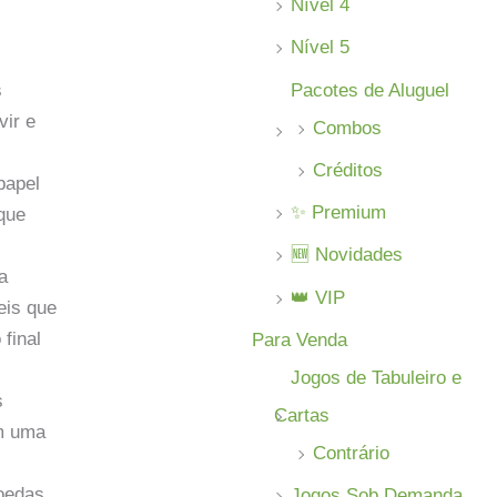
Nível 4
Nível 5
Pacotes de Aluguel
s
vir e
Combos
Créditos
papel
✨ Premium
 que
🆕 Novidades
a
👑 VIP
eis que
final
Para Venda
Jogos de Tabuleiro e
s
Cartas
am uma
Contrário
moedas
Jogos Sob Demanda