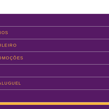
L
NOS
ULEIRO
ROMOÇÕES
O
ALUGUEL