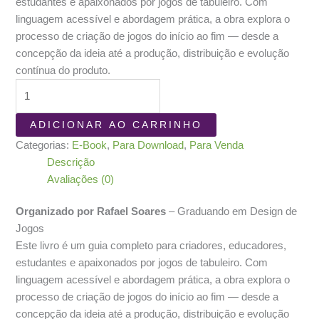
original
atual
estudantes e apaixonados por jogos de tabuleiro. Com
era:
é:
linguagem acessível e abordagem prática, a obra explora o
R$ 25,90.
R$ 10,50.
processo de criação de jogos do início ao fim — desde a
concepção da ideia até a produção, distribuição e evolução
contínua do produto.
Jogos
de
Tabuleiro
ADICIONAR AO CARRINHO
-
Categorias:
E-Book
,
Para Download
,
Para Venda
Aspectos
Descrição
Criativos,
Avaliações (0)
Técnicos
e
Organizado por Rafael Soares
– Graduando em Design de
Culturais
Jogos
quantidade
Este livro é um guia completo para criadores, educadores,
estudantes e apaixonados por jogos de tabuleiro. Com
linguagem acessível e abordagem prática, a obra explora o
processo de criação de jogos do início ao fim — desde a
concepção da ideia até a produção, distribuição e evolução