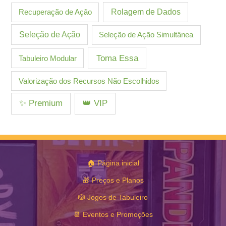
Recuperação de Ação
Rolagem de Dados
Seleção de Ação
Seleção de Ação Simultânea
Toma Essa
Tabuleiro Modular
Valorização dos Recursos Não Escolhidos
✨ Premium
👑 VIP
🏠 Página inicial
🎁 Preços e Planos
🎲 Jogos de Tabuleiro
📆 Eventos e Promoções