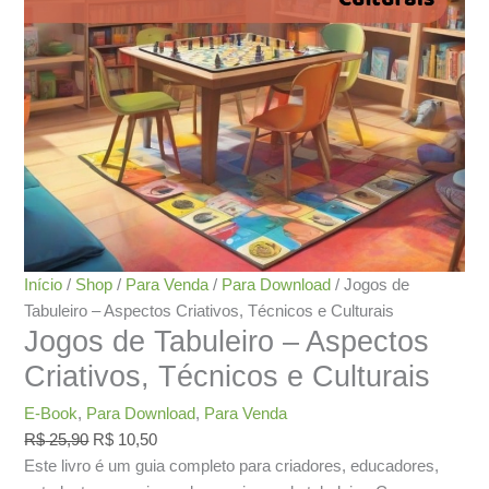
Início
/
Shop
/
Para Venda
/
Para Download
/ Jogos de
Tabuleiro – Aspectos Criativos, Técnicos e Culturais
Jogos de Tabuleiro – Aspectos
Criativos, Técnicos e Culturais
E-Book
,
Para Download
,
Para Venda
O
O
R$
25,90
R$
10,50
preço
preço
Este livro é um guia completo para criadores, educadores,