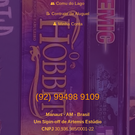
👥 Comu do Lago
📝 Contrato de Aluguel
👤 Minha Conta
(92) 99498 9109
Manaus - AM - Brasil
Um Sipin-off de Artemis Estúdio
CNPJ
30.936.985/0001-22