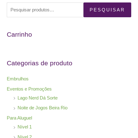
P
PESQUISAR
e
s
Carrinho
q
u
i
s
Categorias de produto
a
r
Embrulhos
p
Eventos e Promoções
o
Lago Nerd Dá Sorte
r
Noite de Jogos Beira Rio
:
Para Aluguel
Nível 1
Nível 2