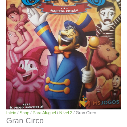
Início
/
Shop
/
Para Aluguel
/
Nível 3
/ Gran Circo
Gran Circo