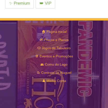
✨ Premium
👑 VIP
🏠 Página inicial
🎁 Preços e Planos
🎲 Jogos de Tabuleiro
📆 Eventos e Promoções
👥 Comu do Lago
📝 Contrato de Aluguel
👤 Minha Conta