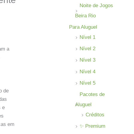
Noite de Jogos
Beira Rio
Para Aluguel
Nível 1
e
Nível 2
tam a
m
Nível 3
Nível 4
Nível 5
o de
Pacotes de
adas
Aluguel
s e
Créditos
es
ças em
✨ Premium