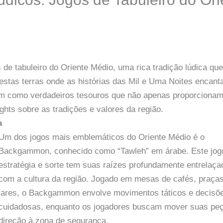
de tabuleiro do Oriente Médio, uma rica tradição lúdica qu
Nestas terras onde as histórias das Mil e Uma Noites encan
em como verdadeiros tesouros que não apenas proporciona
hts sobre as tradições e valores da região.
a
Um dos jogos mais emblemáticos do Oriente Médio é o
Backgammon, conhecido como “Tawleh” em árabe. Este jog
estratégia e sorte tem suas raízes profundamente entrelaç
com a cultura da região. Jogado em mesas de cafés, praça
lares, o Backgammon envolve movimentos táticos e decisõ
cuidadosas, enquanto os jogadores buscam mover suas pe
direção à zona de segurança.