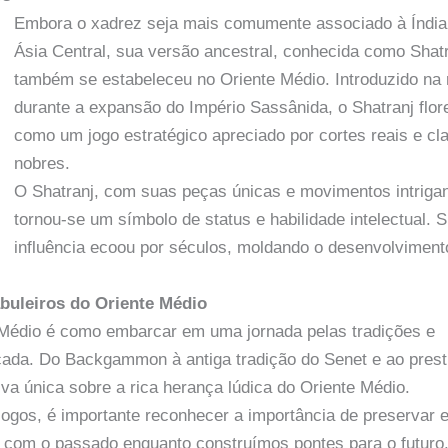
Embora o xadrez seja mais comumente associado à Índia
Ásia Central, sua versão ancestral, conhecida como Shatr
também se estabeleceu no Oriente Médio. Introduzido na 
durante a expansão do Império Sassânida, o Shatranj flo
como um jogo estratégico apreciado por cortes reais e cl
nobres.
O Shatranj, com suas peças únicas e movimentos intrigan
tornou-se um símbolo de status e habilidade intelectual. 
influência ecoou por séculos, moldando o desenvolviment
buleiros do Oriente Médio
e Médio é como embarcar em uma jornada pelas tradições e
ficada. Do Backgammon à antiga tradição do Senet e ao prest
va única sobre a rica herança lúdica do Oriente Médio.
ogos, é importante reconhecer a importância de preservar 
s com o passado enquanto construímos pontes para o futuro