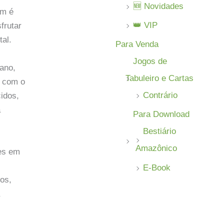
🆕 Novidades
ém é
👑 VIP
frutar
tal.
Para Venda
Jogos de
cano,
Tabuleiro e Cartas
m com o
Contrário
idos,
a
Para Download
Bestiário
Amazônico
res em
E-Book
os,
a