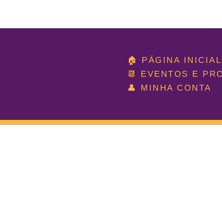
Ir
para
🏠 PÁGINA INICIAL
o
📆 EVENTOS E P
conteúdo
👤 MINHA CONTA