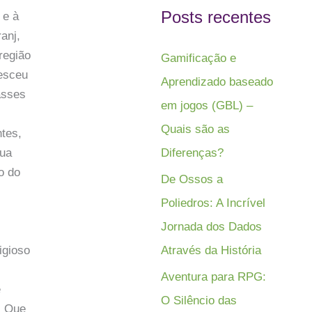
Posts recentes
 e à
anj,
região
Gamificação e
resceu
Aprendizado baseado
asses
em jogos (GBL) –
Quais são as
tes,
Diferenças?
Sua
o do
De Ossos a
Poliedros: A Incrível
Jornada dos Dados
Através da História
igioso
Aventura para RPG:
e
O Silêncio das
. Que