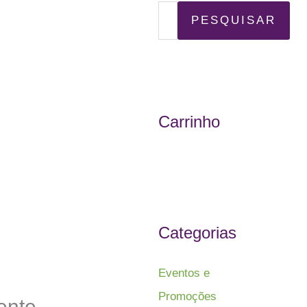
P
PESQUISAR
e
s
q
u
Carrinho
i
s
a
r
p
Categorias
o
r
Eventos e
:
Promoções
ente