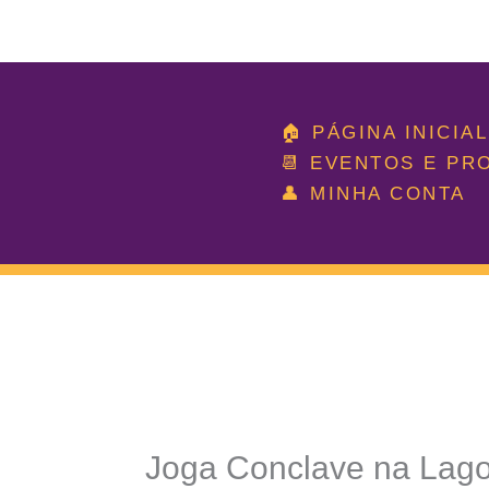
Ir
para
🏠 PÁGINA INICIAL
o
📆 EVENTOS E P
conteúdo
👤 MINHA CONTA
Joga Conclave na Lago