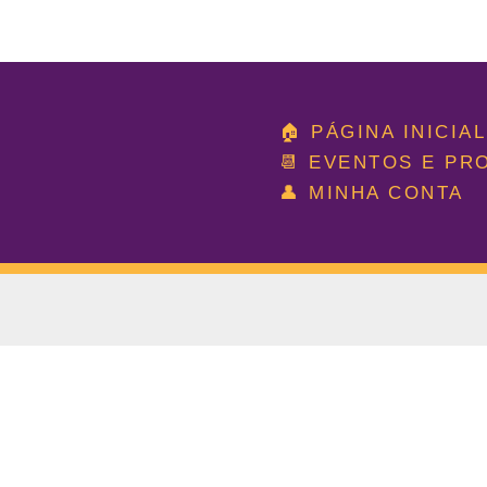
Ir
para
🏠 PÁGINA INICIAL
o
📆 EVENTOS E P
conteúdo
👤 MINHA CONTA