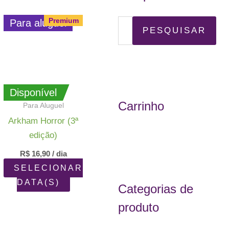
Premium
Para aluguel
P
PESQUISAR
e
s
q
Disponível
u
Carrinho
Para Aluguel
i
Arkham Horror (3ª
s
edição)
a
R$
16,90
/ dia
r
SELECIONAR
p
DATA(S)
Categorias de
o
produto
r