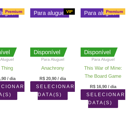
ado
Premium
VIP
Premium
luguel
Para aluguel
Para aluguel
dade
ível
Disponível
Disponível
 Aluguel
Para Aluguel
Para Aluguel
 Thing
Anachrony
This War of Mine:
The Board Game
,90
/ dia
R$
20,90
/ dia
ECIONAR
SELECIONAR
R$
16,90
/ dia
A(S)
DATA(S)
SELECIONAR
DATA(S)