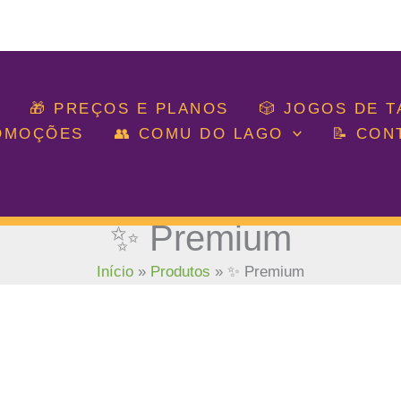
🎁 PREÇOS E PLANOS
🎲 JOGOS DE 
ROMOÇÕES
👥 COMU DO LAGO
📝 CON
✨ Premium
Início
Produtos
✨ Premium