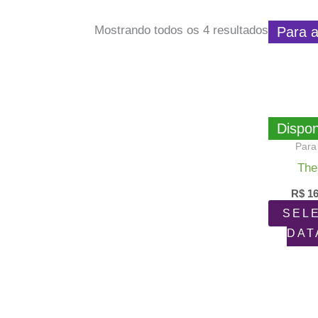
Classific
Mostrando todos os 4 resultados
Para a
por
populari
Dispon
Para
The
R$
16
SEL
DAT