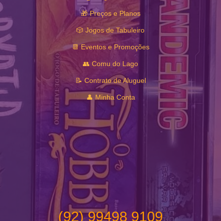
🎁 Preços e Planos
🎲 Jogos de Tabuleiro
📆 Eventos e Promoções
👥 Comu do Lago
📝 Contrato de Aluguel
👤 Minha Conta
(92) 99498 9109