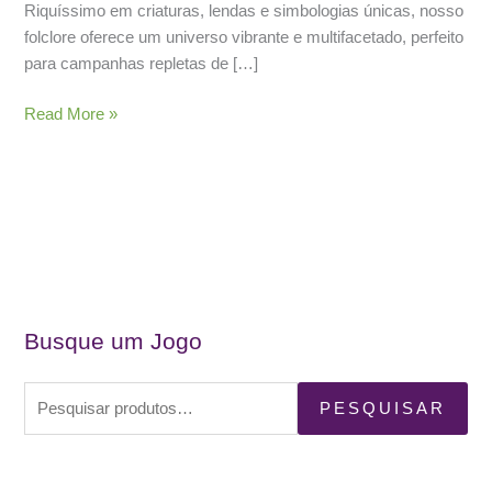
Riquíssimo em criaturas, lendas e simbologias únicas, nosso
folclore oferece um universo vibrante e multifacetado, perfeito
para campanhas repletas de […]
O
Read More »
Folclore
Brasileiro
como
Fonte
Inesgotável
de
Inspiração
para
Busque um Jogo
RPGs
P
PESQUISAR
e
s
q