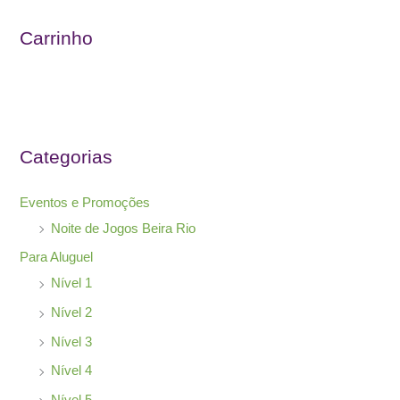
u
Carrinho
i
s
a
r
Categorias
p
o
Eventos e Promoções
r
Noite de Jogos Beira Rio
:
Para Aluguel
Nível 1
Nível 2
Nível 3
Nível 4