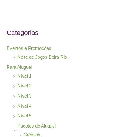
s
a
r
Categorias
p
o
Eventos e Promoções
r
Noite de Jogos Beira Rio
:
Para Aluguel
Nível 1
Nível 2
Nível 3
Nível 4
Nível 5
Pacotes de Aluguel
Créditos