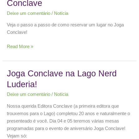
Conclave
Deixe um comentário
/
Notícia
Veja o passo a passo de como reservar um lugar no Joga
Conclave!
Reserve
Read More »
um
lugar
no
Joga Conclave na Lago Nerd
Joga
Luderia!
Conclave
Deixe um comentário
/
Notícia
Nossa querida Editora Conclave (a primeira editora que
trouxemos para o Lago) completou 20 anos e naturalmente o
presenteado é você. Dia 04 e 05 teremos várias mesas
programadas para o evento de aniversário Joga Conclave!
Vejam só: