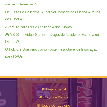
são as Diferenças?
De Ossos a Poliedros: A Incrível Jornada dos Dados Através
da História
Aventura para RPG: O Silêncio das Uiaras
🎮 VS 🎲 — Video-Games e Jogos de Tabuleiro: Escolha ou
Disputa?
O Folclore Brasileiro como Fonte Inesgotável de Inspiração
para RPGs
🏠 Página inicial
🎁 Preços e Planos
🎲 Jogos de Tabuleiro