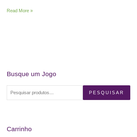
Joga
Read More »
Conclave
na
Lago
Nerd
Luderia!
Busque um Jogo
P
PESQUISAR
e
s
q
u
Carrinho
i