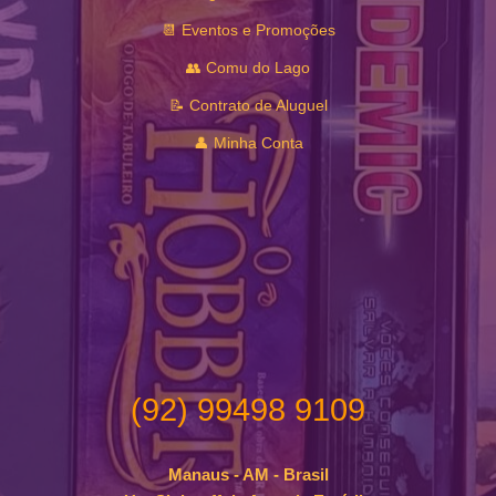
📆 Eventos e Promoções
👥 Comu do Lago
📝 Contrato de Aluguel
👤 Minha Conta
(92) 99498 9109
Manaus - AM - Brasil