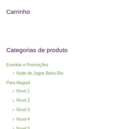
u
Carrinho
i
s
a
r
Categorias de produto
p
o
Eventos e Promoções
r
Noite de Jogos Beira Rio
:
Para Aluguel
Nível 1
Nível 2
Nível 3
Nível 4
Nível 5