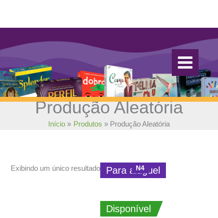
Ir
para
o
conteúdo
Produção Aleatória
Início
Produtos
Produção Aleatória
N4
Exibindo um único resultado
Para aluguel
Disponível