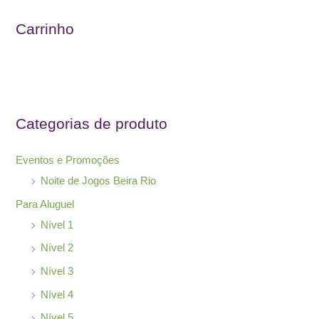
u
Carrinho
i
s
a
r
Categorias de produto
p
o
Eventos e Promoções
r
Noite de Jogos Beira Rio
:
Para Aluguel
Nível 1
Nível 2
Nível 3
Nível 4
Nível 5