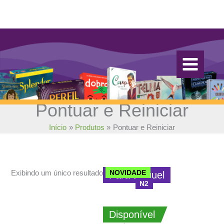
Ir
para
o
conteúdo
Pontuar e Reiniciar
Início
Produtos
Pontuar e Reiniciar
NOVIDADE
Exibindo um único resultado
Para aluguel
N2
Disponível