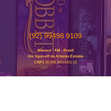
(92) 99498 9109
Manaus - AM - Brasil
Um Sipin-off de Artemis Estúdio
CNPJ
30.936.985/0001-22