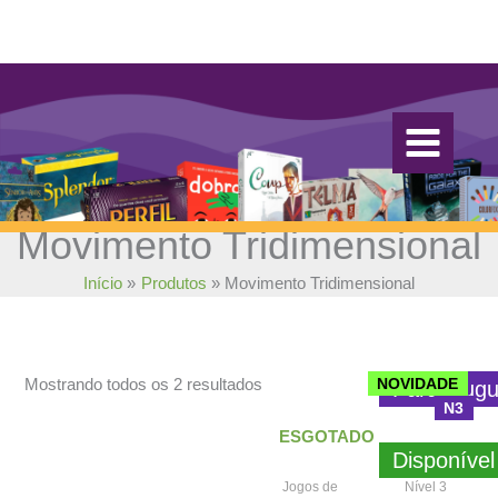
Ir
para
o
conteúdo
Movimento Tridimensional
Início
Produtos
Movimento Tridimensional
Classificado
NOVIDADE
Mostrando todos os 2 resultados
Para alugu
N3
por
popularidade
ESGOTADO
Disponível
Jogos de
Nível 3