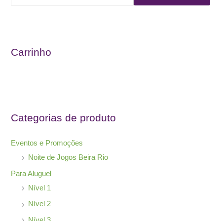
e
s
q
u
Carrinho
i
s
a
r
Categorias de produto
p
o
Eventos e Promoções
r
Noite de Jogos Beira Rio
:
Para Aluguel
Nível 1
Nível 2
Nível 3