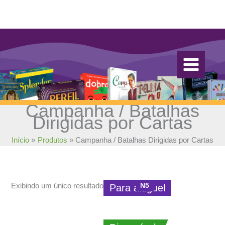
Ir
para
o
conteúdo
Campanha / Batalhas
Dirigidas por Cartas
Início
Produtos
Campanha / Batalhas Dirigidas por Cartas
N5
Exibindo um único resultado
Para aluguel