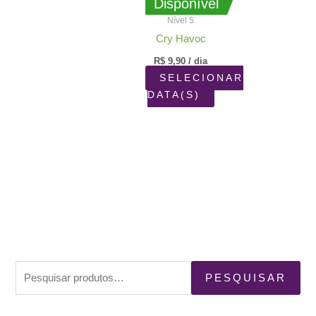
Disponível
Nível 5
Cry Havoc
R$
9,90
/ dia
SELECIONAR
DATA(S)
P
PESQUISAR
e
s