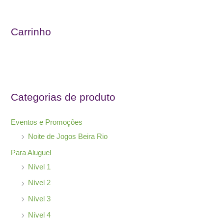
q
u
Carrinho
i
s
a
r
Categorias de produto
p
o
Eventos e Promoções
r
Noite de Jogos Beira Rio
:
Para Aluguel
Nível 1
Nível 2
Nível 3
Nível 4