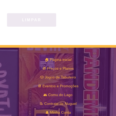
LIMPAR
🏠 Página inicial
🎁 Preços e Planos
🎲 Jogos de Tabuleiro
📆 Eventos e Promoções
👥 Comu do Lago
📝 Contrato de Aluguel
👤 Minha Conta