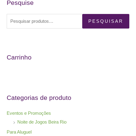
Pesquise
página
do
P
produto
PESQUISAR
e
s
q
u
Carrinho
i
s
a
r
Categorias de produto
p
o
Eventos e Promoções
r
Noite de Jogos Beira Rio
:
Para Aluguel