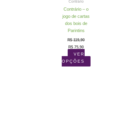
Contrário
Contrário – o
jogo de cartas
dos bois de
Parintins
R$
119,90
O
O
R$
75,90
preço
preço
VER
original
atual
era:
é:
Este
OPÇÕES
R$ 119,90.
R$ 75,90.
produto
tem
várias
variantes.
As
opções
podem
ser
escolhidas
na