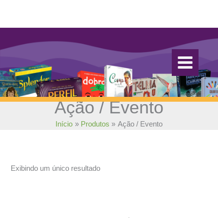
Ir
para
o
conteúdo
Ação / Evento
Início
Produtos
Ação / Evento
Exibindo um único resultado