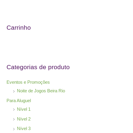
s
q
u
Carrinho
i
s
a
r
Categorias de produto
p
o
Eventos e Promoções
r
Noite de Jogos Beira Rio
:
Para Aluguel
Nível 1
Nível 2
Nível 3