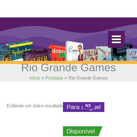
Ir
para
o
conteúdo
Rio Grande Games
Início
Produtos
Rio Grande Games
N3
Exibindo um único resultado
Para aluguel
Disponível