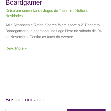
Boardgamer
Deixe um comentário
/
Jogos de Tabuleiro
,
Notícia
,
Novidades
Átila Simonsen e Rafael Soares falam sobre o 2º Encontro
Boardgamer que aconteceu no Lago Nerd no sábado dia 04
de Novembro. Confira as fotos do evento:
1
Read More »
Minuto
Nerd
e
o
2º
Encontro
Boardgamer
Busque um Jogo