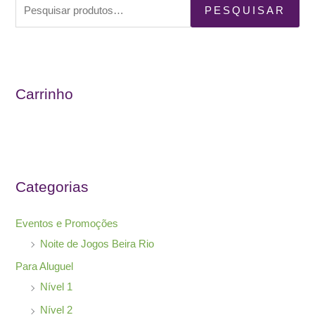
P
PESQUISAR
e
s
q
u
Carrinho
i
s
a
r
Categorias
p
o
Eventos e Promoções
r
Noite de Jogos Beira Rio
:
Para Aluguel
Nível 1
Nível 2