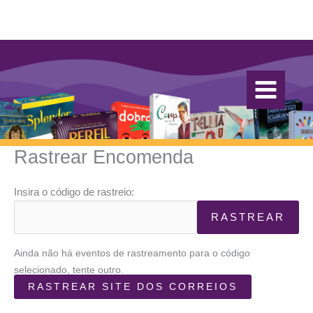
Ir
para
o
conteúdo
Rastrear Encomenda
Insira o código de rastreio:
RASTREAR
Ainda não há eventos de rastreamento para o código
selecionado, tente outro.
RASTREAR SITE DOS CORREIOS