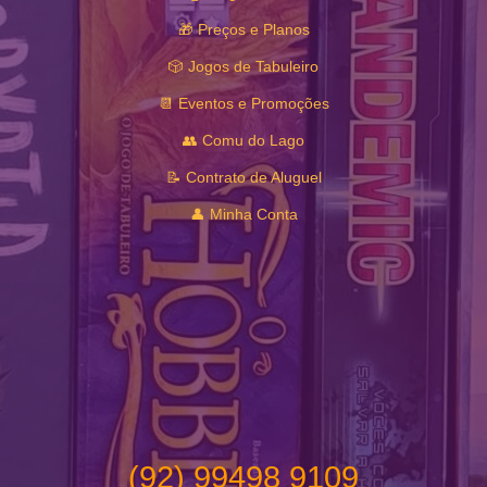
🎁 Preços e Planos
🎲 Jogos de Tabuleiro
📆 Eventos e Promoções
👥 Comu do Lago
📝 Contrato de Aluguel
👤 Minha Conta
(92) 99498 9109